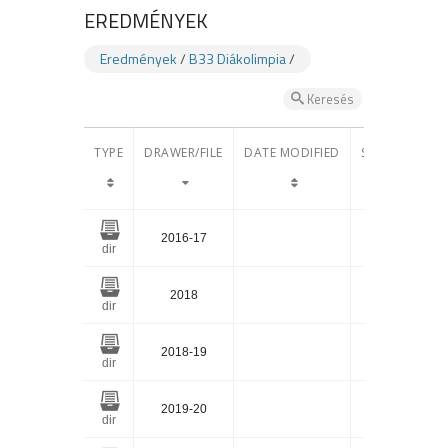
EREDMÉNYEK
Eredmények
/
B33 Diákolimpia
/
Keresés
TYPE
DRAWER/FILE
DATE MODIFIED
SIZE
2016-17
dir
2018
dir
2018-19
dir
2019-20
dir