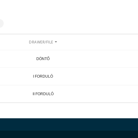
DRAWER/FILE
DÖNTŐ
I FORDULÓ
II FORDULÓ