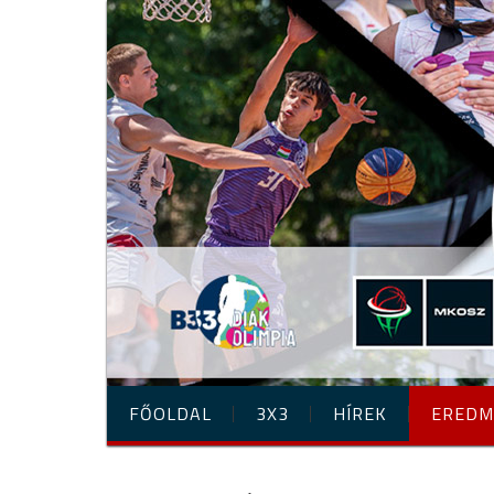
FŐOLDAL
3X3
HÍREK
EREDM