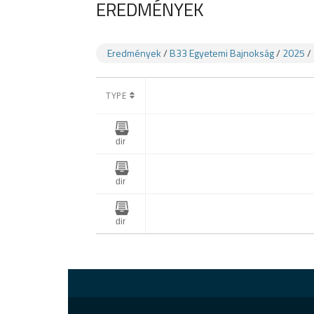
EREDMÉNYEK
Eredmények
/
B33 Egyetemi Bajnokság
/
2025
/
TYPE
dir
dir
dir