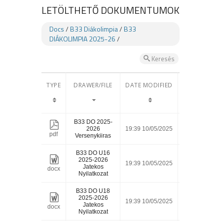
LETÖLTHETŐ DOKUMENTUMOK
Docs
/
B33 Diákolimpia
/
B33
DIÁKOLIMPIA 2025-26
/
Keresés
TYPE
DRAWER/FILE
DATE MODIFIED
SIZE
B33 DO 2025-
2026
19:39 10/05/2025
1.7M
pdf
Versenykiiras
B33 DO U16
2025-2026
19:39 10/05/2025
20.8k
Jatekos
docx
Nyilatkozat
B33 DO U18
2025-2026
19:39 10/05/2025
18k
Jatekos
docx
Nyilatkozat