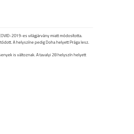
 COVID-2019-es világjárvány miatt módosította.
dott. A helyszíne pedig Doha helyett Prága lesz.
ek is változnak. A tavalyi 28 helyszín helyett