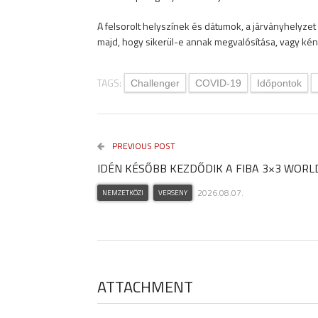
A felsorolt helyszínek és dátumok, a járványhelyze
majd, hogy sikerül-e annak megvalósítása, vagy kény
TAGS:
Challenger
COVID-19
Időpontok
PREVIOUS POST
IDÉN KÉSŐBB KEZDŐDIK A FIBA 3×3 WORL
2026.08.07.
NEMZETKÖZI
VERSENY
ATTACHMENT