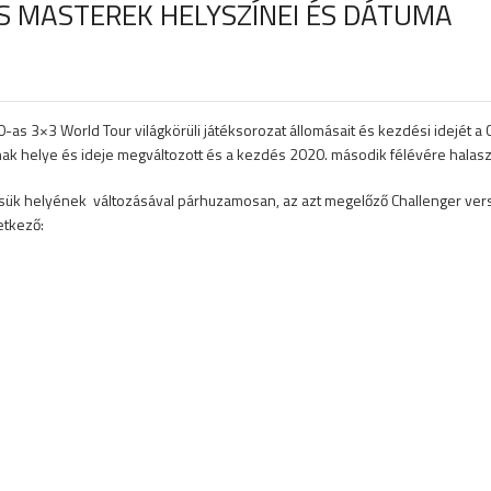
S MASTEREK HELYSZÍNEI ÉS DÁTUMA
0-as 3×3 World Tour világkörüli játéksorozat állomásait és kezdési idejét a
 helye és ideje megváltozott és a kezdés 2020. második félévére halasztó
k helyének változásával párhuzamosan, az azt megelőző Challenger verseny
etkező: