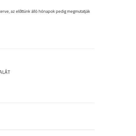
terve, az előttünk álló hónapok pedig megmutatják
DALÁT