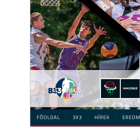
FŐOLDAL
3X3
HÍREK
EREDM