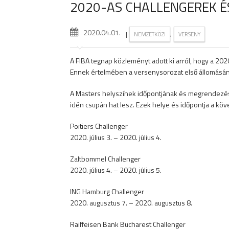
2020-AS CHALLENGEREK É
2020.04.01.
|
,
NEMZETKÖZI
VERSENY
A FIBA tegnap közleményt adott ki arról, hogy a 202
Ennek értelmében a versenysorozat első állomásának
A Masters helyszínek időpontjának és megrendezésü
idén csupán hat lesz. Ezek helye és időpontja a köv
Poitiers Challenger
2020. július 3. – 2020. július 4.
Zaltbommel Challenger
2020. július 4. – 2020. július 5.
ING Hamburg Challenger
2020. augusztus 7. – 2020. augusztus 8.
Raiffeisen Bank Bucharest Challenger