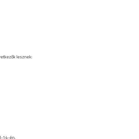
vetkezők lesznek:
13-14-én.