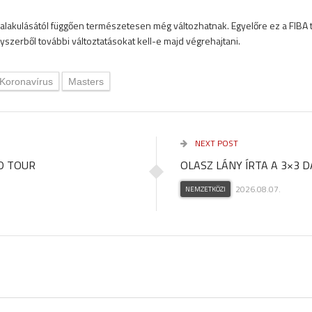
t alakulásától függően természetesen még változhatnak. Egyelőre ez a FIBA 
szerből további változtatásokat kell-e majd végrehajtani.
Koronavírus
Masters
NEXT POST
D TOUR
OLASZ LÁNY ÍRTA A 3×3 
2026.08.07.
NEMZETKÖZI