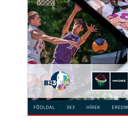
FŐOLDAL
3X3
HÍREK
EREDM