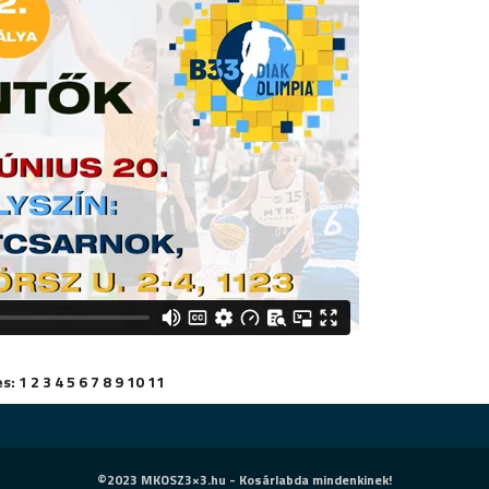
s:
1
2
3
4
5
6
7
8
9
10
11
©2023 MKOSZ3×3.hu - Kosárlabda mindenkinek!