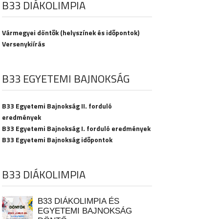
B33 DIÁKOLIMPIA
Vármegyei döntők (helyszínek és időpontok)
Versenykiírás
B33 EGYETEMI BAJNOKSÁG
B33 Egyetemi Bajnokság II. forduló
eredmények
B33 Egyetemi Bajnokság I. forduló eredmények
B33 Egyetemi Bajnokság időpontok
B33 DIÁKOLIMPIA
B33 DIÁKOLIMPIA ÉS
EGYETEMI BAJNOKSÁG