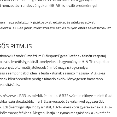
tett nemzetközi rendezvényeken (EB, VB) is kiváló eredménnyel
ínen megszólaltattunk játékosokat, edzőket és játékvezetőket.
lent a B33-as játék, miért szeretik azt, és milyen eltéréseket látnak az
GŐS RITMUS
tthyány Kázmér Gimnázium Diáksport Egyesületének felnőtt csapata)
sokra is lehetőséget kínál, amelyeket a hagyományos 5-5 fős csapatban
alacsonyabb termetű játékosok (mint ő maga is) ugyanolyan
zás szempontjából ideális testalkatúnak számító magasak. A 3×3-as
, ennek köszönhetően pedig a támadó akciók lényegesen hamarább
tivitását is.
is részese a B33-as mérkőzéseknek. A B33 számos előnye mellett ő azt
sokkal szórakoztatóbb, mert látványosabb, és valamivel egyszerűbb,
 Edzőként úgy látja, hogy a fiatal, 10-14 éves korú gyerekeknek a 3×3-
felnőtt csapatjátékhoz. Megtanulhatják egymás mozgásának a követését,