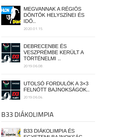
MEGVANNAK A RÉGIÓS
DÖNTŐK HELYSZÍNEI ÉS
IDŐ..
2020.01.15.
DEBRECENBE ÉS
VESZPRÉMBE KERÜLT A
TÖRTÉNELMI ..
2019.06.08.
UTOLSÓ FORDULÓK A 3×3
FELNŐTT BAJNOKSÁGOK..
2019.06.04.
B33 DIÁKOLIMPIA
B33 DIÁKOLIMPIA ÉS