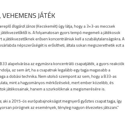
, VEHEMENS JÁTÉK
zereplő
Bogárdi János
(Kecskemét) úgy látja, hogy a 3×3-as meccsek
 játékvezetőktől is. A folyamatosan gyors tempó megemeli a játékosok
 a játékvezetőknek erősen koncentrálniuk kell a szabálytalanságokra. A
sárlabda népszerűségét is erősítheti, általa sokan megszerethetik ezt a
a B33 alapelvárása az egymásra koncentráló csapatjáték, a gyors reakciók
dolja, az sem árt, ha a csapatnak legalább egy tagja magasabb a
aga a dobási technika. Nem utolsó szempont az sem, hogy a B33-as
lata, mint a hagyományos mérkőzéseké, mert ember közelibb, és
atok játékosainak, hanem a szurkolóknak a megismerésére is.
a
, aki a 2015-ös európabajnokságot megnyerő győztes csapat tagja, így
l gyorsan pörögnek az események, tényleg nagyon élvezetes játszani.”