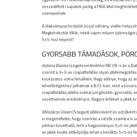
összeállított csapatok pedig a FIBA által meghirde
szerepelnek.
A diákolimpiai fordulók közül néhány, vidéki helysz
Megkérdeztük tőlük, nekik vajon milyen újdonságot je
5×5-höz képest?
GYORSABB TÁMADÁSOK, PÖR
Katona Bianka
(szigetszentmiklósi NB I/B-s és a Ba
szerint a 3×3-as csapatfelállás olyan játékmegoldá
kockázatos volna felvállalni. Nagy előnye, hogy az 
lehetőségekhez juthatnak a B33-ban, mint a kosara
csapatfelállás játéka sokkal pörgősebb, gyorsabb
vezethetnek eredményre. Nagyra értékeli a játék krea
Mészáros Vivien
(Szeged) játékosként és edzőként 
is megemlítette, hogy szerinte a nézők számára is 
jobban követhető, mint a hagyományos 5×5-ös játék.
as játék kiváló előképzője lehet a későbbi 5×5-ös 