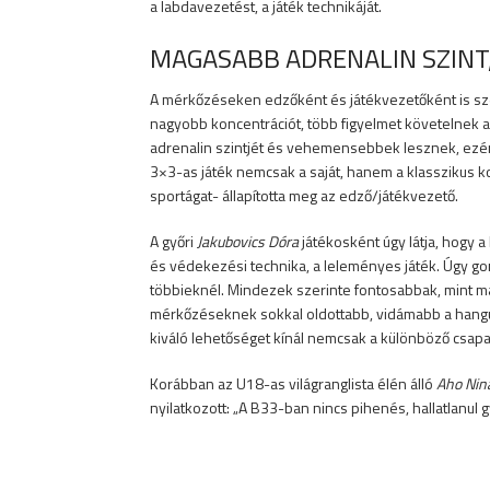
a labdavezetést, a játék technikáját.
MAGASABB ADRENALIN SZINT
A mérkőzéseken edzőként és játékvezetőként is s
nagyobb koncentrációt, több figyelmet követelnek a
adrenalin szintjét és vehemensebbek lesznek, ezért
3×3-as játék nemcsak a saját, hanem a klasszikus ko
sportágat- állapította meg az edző/játékvezető.
A győri
Jakubovics Dóra
játékosként úgy látja, hogy 
és védekezési technika, a leleményes játék. Úgy gon
többieknél. Mindezek szerinte fontosabbak, mint m
mérkőzéseknek sokkal oldottabb, vidámabb a hangu
kiváló lehetőséget kínál nemcsak a különböző csap
Korábban az U18-as világranglista élén álló
Aho Nin
nyilatkozott: „A B33-ban nincs pihenés, hallatlanu