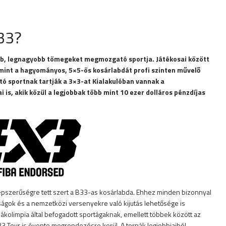
33?
űbb, legnagyobb tömegeket megmozgató sportja. Játékosai között
mint a hagyományos, 5×5-ös kosárlabdát profi szinten művelő
tó sportnak tartják a 3×3-at Kialakulóban vannak a
is, akik közül a legjobbak több mint 10 ezer dolláros pénzdíjas
népszerűségre tett szert a B33-as kosárlabda. Ehhez minden bizonnyal
ágok és a nemzetközi versenyekre való kijutás lehetősége is
ákolimpia által befogadott sportágaknak, emellett többek között az
33 Tour is évente megrendezésre kerül. A tornák legjobbjaiból