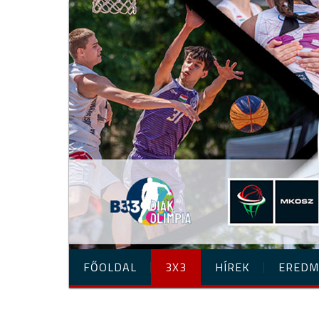
FŐOLDAL
3X3
HÍREK
EREDM