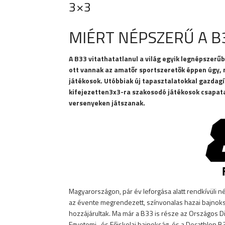
3×3
MIÉRT NÉPSZERŰ A B
A B33 vitathatatlanul a világ egyik legnépszer
ott vannak az amatőr sportszeretők éppen úgy, 
játékosok. Utóbbiak új tapasztalatokkal gazdagí
kifejezetten3x3-ra szakosodó játékosok csapatai 
versenyeken játszanak.
Magyarországon, pár év leforgása alatt rendkívüli 
az évente megrendezett, színvonalas hazai bajnoks
hozzájárultak. Ma már a B33 is része az Országos Di
Egyetemi- és Főiskolai bajnokság, és a Decathlon B