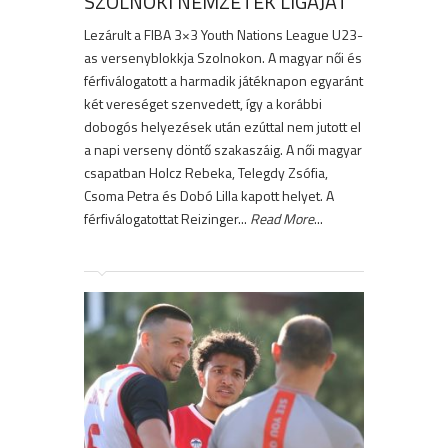
SZOLNOKI NEMZETEK LIGÁJÁT
Lezárult a FIBA 3×3 Youth Nations League U23-
as versenyblokkja Szolnokon. A magyar női és
férfiválogatott a harmadik játéknapon egyaránt
két vereséget szenvedett, így a korábbi
dobogós helyezések után ezúttal nem jutott el
a napi verseny döntő szakaszáig. A női magyar
csapatban Holcz Rebeka, Telegdy Zsófia,
Csoma Petra és Dobó Lilla kapott helyet. A
férfiválogatottat Reizinger...
Read More
...