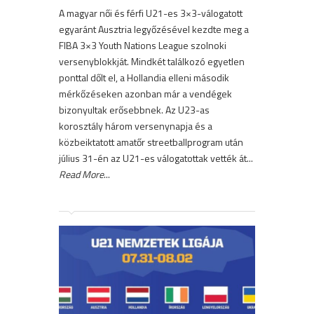
A magyar női és férfi U21-es 3×3-válogatott
egyaránt Ausztria legyőzésével kezdte meg a
FIBA 3×3 Youth Nations League szolnoki
versenyblokkját. Mindkét találkozó egyetlen
ponttal dőlt el, a Hollandia elleni második
mérkőzéseken azonban már a vendégek
bizonyultak erősebbnek. Az U23-as
korosztály három versenynapja és a
közbeiktatott amatőr streetballprogram után
július 31-én az U21-es válogatottak vették át...
Read More
...