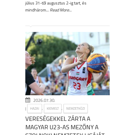
július 31-től augusztus 2-ig tart, és
mindhárom...
Read More
...
2026.07.30.
|
,
,
HAZAI
KIEMELT
NEMZETKÖZI
VERESÉGEKKEL ZÁRTA A
MAGYAR U23-AS MEZŐNY A