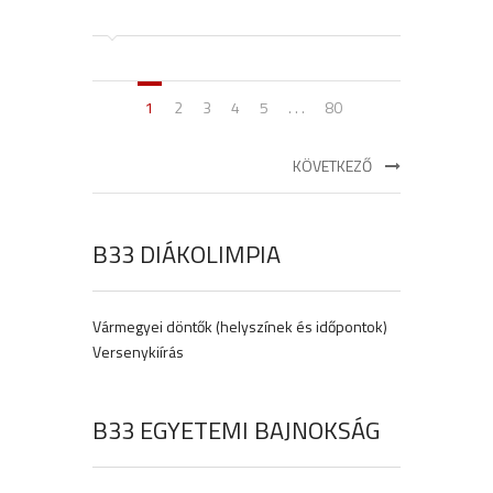
1
2
3
4
5
. . .
80
KÖVETKEZŐ
B33 DIÁKOLIMPIA
Vármegyei döntők (helyszínek és időpontok)
Versenykiírás
B33 EGYETEMI BAJNOKSÁG