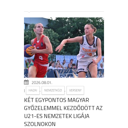
2026.08.01.
|
,
,
HAZAI
NEMZETKÖZI
VERSENY
KÉT EGYPONTOS MAGYAR
GYŐZELEMMEL KEZDŐDÖTT AZ
U21-ES NEMZETEK LIGÁJA
SZOLNOKON