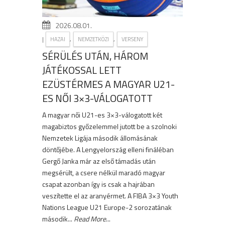
2026.08.01.
|
,
,
HAZAI
NEMZETKÖZI
VERSENY
SÉRÜLÉS UTÁN, HÁROM
JÁTÉKOSSAL LETT
EZÜSTÉRMES A MAGYAR U21-
ES NŐI 3×3-VÁLOGATOTT
A magyar női U21-es 3×3-válogatott két
magabiztos győzelemmel jutott be a szolnoki
Nemzetek Ligája második állomásának
döntőjébe. A Lengyelország elleni fináléban
Gergő Janka már az első támadás után
megsérült, a csere nélkül maradó magyar
csapat azonban így is csak a hajrában
veszítette el az aranyérmet. A FIBA 3×3 Youth
Nations League U21 Europe-2 sorozatának
második...
Read More
...