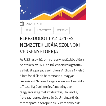
2026.07.31.
|
,
,
HAZAI
NEMZETKÖZI
VERSENY
ELKEZDŐDÖTT AZ U21-ES
NEMZETEK LIGÁJA SZOLNOKI
VERSENYBLOKKJA
Az U23-asok három versenynapját követően
pénteken az U21-es női és férfiválogatottak
vették át a pályát Szolnokon. A július 31-i első
állomással újabb háromnapos, magyar
részvételű Nations League-szakasz kezdődött
a Tiszai Hajósok terén. A mezőnyben
Magyarország mellett Ausztria, Hollandia,
Írország, Lengyelország és Ukrajna női és
férficsapatai szerepelnek. A versenyblokk