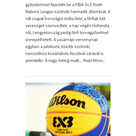
győzelemmel fejezték be a FIBA 3×3 Youth
Nations League szolnoki harmadik állomását. A
női csapat Írországot múlta felül, a férfiak két
vereséget szenvedtek; a nap végén Hollandia
női, Lengyelország pedig férfi tornagyőzelmet
ünnepelhetett. A vasárnapi versenynap
egyben a jubileumi, tizedik szolnoki
nemzetközi kosárlabda-fesztivál zárását is
jelentette. A nagy meleg miatt...
Read More
...