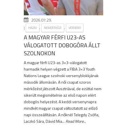
2026.07.29.
|
,
,
HAZAI
NEMZETKÖZI
VERSENY
A MAGYAR FÉRFI U23-AS
VÁLOGATOTT DOBOGÓRA ÁLLT
SZOLNOKON
A magyar férfi U23-as 3×3-válogatott
harmadik helyen végzett a FIBA 3×3 Youth
Nations League szolnoki versenyblokkjának
második állomásán. A női csapat szoros
mérkőzést játszott Ausztriával, de ezúttal nem
sikerült megismételnie az első napon elért
dobogós helyezést. A keddi versenynapra
mindkét magyar csapat változtatott az előző
napi összeállításán. A nőknél Telegdy Zsófia,
Laczkó Sára, Dávid Mia...
Read More
...