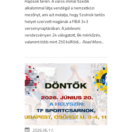
Hajósok terén. A város immár tizedik
alkalommal látja vendégül a nemzetközi
mezőnyt, ami azt mutatja, hogy Szolnok tartós
helyet szerzett magának a FIBA 3×3
versenynaptárában. A jubileumi
rendezvényen 24 válogatott, 84 mérkőzés,
valamint több mint 250 külföldi...
Read More
...
2026.06.17.