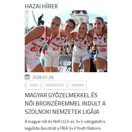
HAZAI HÍREK
2026.07.28.
|
,
,
HAZAI
NEMZETKÖZI
VERSENY
MAGYAR GYŐZELMEKKEL ÉS
NŐI BRONZÉREMMEL INDULT A
SZOLNOKI NEMZETEK LIGÁJA
A magyar női és férfi U23-as 3×3-válogatott is
legyőzte Ausztriát a FIBA 3×3 Youth Nations