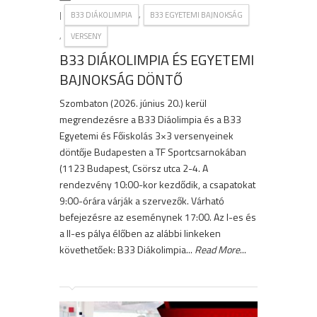
|
,
B33 DIÁKOLIMPIA
B33 EGYETEMI BAJNOKSÁG
,
VERSENY
B33 DIÁKOLIMPIA ÉS EGYETEMI
BAJNOKSÁG DÖNTŐ
Szombaton (2026. június 20.) kerül
megrendezésre a B33 Diáolimpia és a B33
Egyetemi és Főiskolás 3×3 versenyeinek
döntője Budapesten a TF Sportcsarnokában
(1123 Budapest, Csörsz utca 2-4. A
rendezvény 10:00-kor kezdődik, a csapatokat
9:00-órára várják a szervezők. Várható
befejezésre az eseménynek 17:00. Az I-es és
a II-es pálya élőben az alábbi linkeken
követhetőek: B33 Diákolimpia...
Read More
...