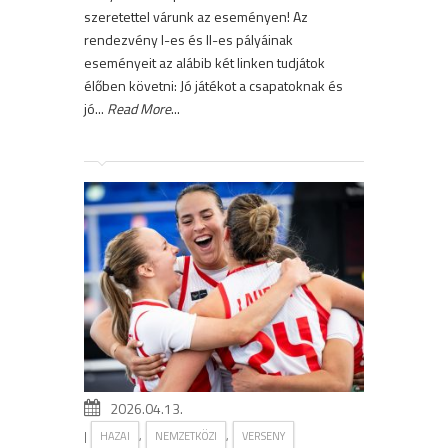
szeretettel várunk az eseményen! Az
rendezvény I-es és II-es pályáinak
eseményeit az alábib két linken tudjátok
élőben követni: Jó játékot a csapatoknak és
jó...
Read More
...
2026.04.13.
|
,
,
HAZAI
NEMZETKÖZI
VERSENY