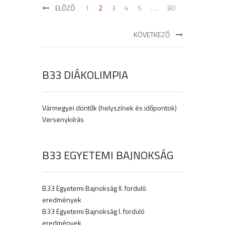
ELŐZŐ
1
2
3
4
5
. . .
80
KÖVETKEZŐ
B33 DIÁKOLIMPIA
Vármegyei döntők (helyszínek és időpontok)
Versenykiírás
B33 EGYETEMI BAJNOKSÁG
B33 Egyetemi Bajnokság II. forduló
eredmények
B33 Egyetemi Bajnokság I. forduló
eredmények