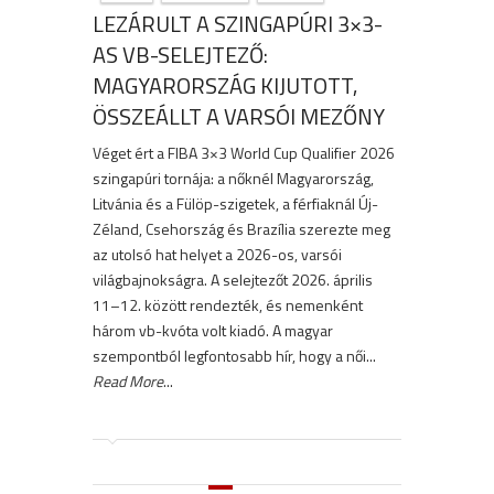
LEZÁRULT A SZINGAPÚRI 3×3-
AS VB-SELEJTEZŐ:
MAGYARORSZÁG KIJUTOTT,
ÖSSZEÁLLT A VARSÓI MEZŐNY
Véget ért a FIBA 3×3 World Cup Qualifier 2026
szingapúri tornája: a nőknél Magyarország,
Litvánia és a Fülöp-szigetek, a férfiaknál Új-
Zéland, Csehország és Brazília szerezte meg
az utolsó hat helyet a 2026-os, varsói
világbajnokságra. A selejtezőt 2026. április
11–12. között rendezték, és nemenként
három vb-kvóta volt kiadó. A magyar
szempontból legfontosabb hír, hogy a női...
Read More
...