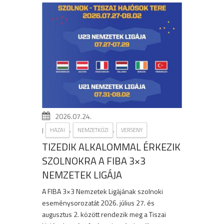
2026.07.24.
|
,
,
HAZAI
NEMZETKÖZI
VERSENY
TIZEDIK ALKALOMMAL ÉRKEZIK
SZOLNOKRA A FIBA 3×3
NEMZETEK LIGÁJA
A FIBA 3×3 Nemzetek Ligájának szolnoki
eseménysorozatát 2026. július 27. és
augusztus 2. között rendezik meg a Tiszai