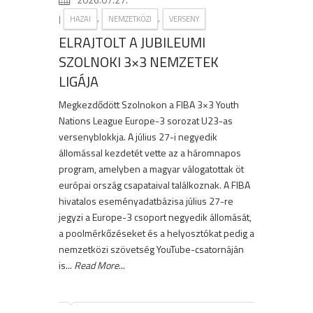
|
,
,
HAZAI
NEMZETKÖZI
VERSENY
ELRAJTOLT A JUBILEUMI
SZOLNOKI 3×3 NEMZETEK
LIGÁJA
Megkezdődött Szolnokon a FIBA 3×3 Youth
Nations League Europe-3 sorozat U23-as
versenyblokkja. A július 27-i negyedik
állomással kezdetét vette az a háromnapos
program, amelyben a magyar válogatottak öt
európai ország csapataival találkoznak. A FIBA
hivatalos eseményadatbázisa július 27-re
jegyzi a Europe-3 csoport negyedik állomását,
a poolmérkőzéseket és a helyosztókat pedig a
nemzetközi szövetség YouTube-csatornáján
is...
Read More
...