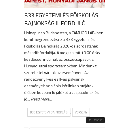
B33 EGYETEMI ÉS FŐISKOLÁS
BAJNOKSÁG II. FORDULÓ
Holnapi nap Budapesten, a CAMUGO LAB-ben
kerül megrendezésre a B33 Egyetemi és
Főiskolás Bajnokság 2026-os sorozatának
második fordulója. A megszokott 10:00 órás
kezdéssel indulnak az összecsapások a
Hunyadi utcai sportcsarnokban. Mindenkit
szeretettel várunk az eseményen! Az
rendezvény I-es és II-es pályáinak
eseményeit az alábib két linken tudjátok
élőben követni: Jó játékot a csapatoknak és
jó...
Read More
...
|
,
B33 EGYETEMI BAJNOKSÁG
VERSENY
tovább