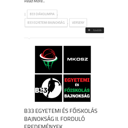
Read More
...
|
,
B33 DIÁKOLIMPIA
,
B33 EGYETEMI BAJNOKSÁG
VERSENY
tovább
B33 EGYETEMI ÉS FŐISKOLÁS
BAJNOKSÁG II. FORDULÓ
EREDEMÉNYEK