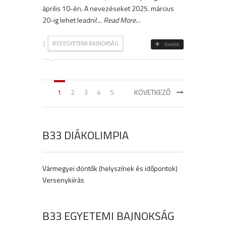
április 10-én. A nevezéseket 2025. március
20-ig lehet leadni!...
Read More
...
|
B33 EGYETEMI BAJNOKSÁG
tovább
1
2
3
4
5
KÖVETKEZŐ
B33 DIÁKOLIMPIA
Vármegyei döntők (helyszínek és időpontok)
Versenykiírás
B33 EGYETEMI BAJNOKSÁG