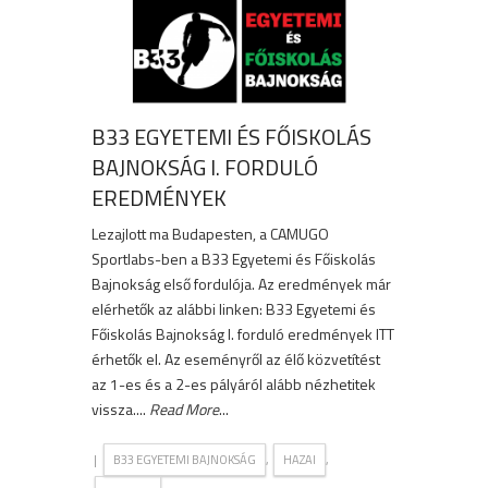
B33 EGYETEMI ÉS FŐISKOLÁS
BAJNOKSÁG I. FORDULÓ
EREDMÉNYEK
Lezajlott ma Budapesten, a CAMUGO
Sportlabs-ben a B33 Egyetemi és Főiskolás
Bajnokság első fordulója. Az eredmények már
elérhetők az alábbi linken: B33 Egyetemi és
Főiskolás Bajnokság I. forduló eredmények ITT
érhetők el. Az eseményről az élő közvetítést
az 1-es és a 2-es pályáról alább nézhetitek
vissza....
Read More
...
|
,
,
B33 EGYETEMI BAJNOKSÁG
HAZAI