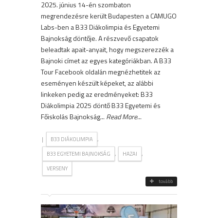
2025. június 14-én szombaton
megrendezésre került Budapesten a CAMUGO
Labs-ben a B33 Diákolimpia és Egyetemi
Bajnokság döntője. A részvevő csapatok
beleadtak apait-anyait, hogy megszerezzék a
Bajnoki címet az egyes kategóriákban. A B33
Tour Facebook oldalán megnézhetitek az
eseményen készült képeket, az alábbi
linkeken pedig az eredményeket: B33
Diákolimpia 2025 döntő B33 Egyetemi és
Főiskolás Bajnokság...
Read More
...
|
,
B33 DIÁKOLIMPIA
,
,
B33 EGYETEMI BAJNOKSÁG
HAZAI
VERSENY
tovább