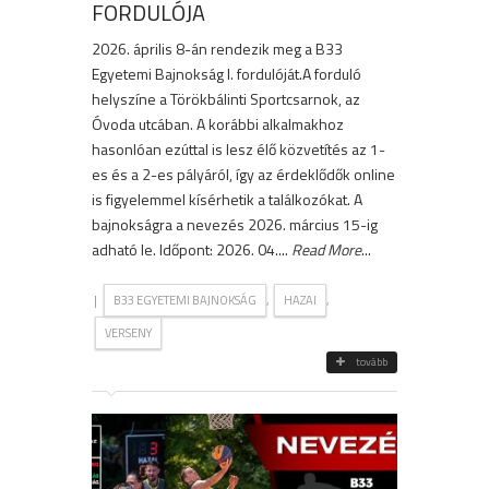
FORDULÓJA
2026. április 8-án rendezik meg a B33
Egyetemi Bajnokság I. fordulóját.A forduló
helyszíne a Törökbálinti Sportcsarnok, az
Óvoda utcában. A korábbi alkalmakhoz
hasonlóan ezúttal is lesz élő közvetítés az 1-
es és a 2-es pályáról, így az érdeklődők online
is figyelemmel kísérhetik a találkozókat. A
bajnokságra a nevezés 2026. március 15-ig
adható le. Időpont: 2026. 04....
Read More
...
|
,
,
B33 EGYETEMI BAJNOKSÁG
HAZAI
VERSENY
tovább