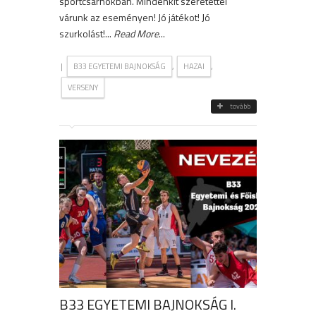
sportcsarnokban. Mindenkit szeretettel
várunk az eseményen! Jó játékot! Jó
szurkolást!...
Read More
...
|
,
,
B33 EGYETEMI BAJNOKSÁG
HAZAI
VERSENY
tovább
B33 EGYETEMI BAJNOKSÁG I.