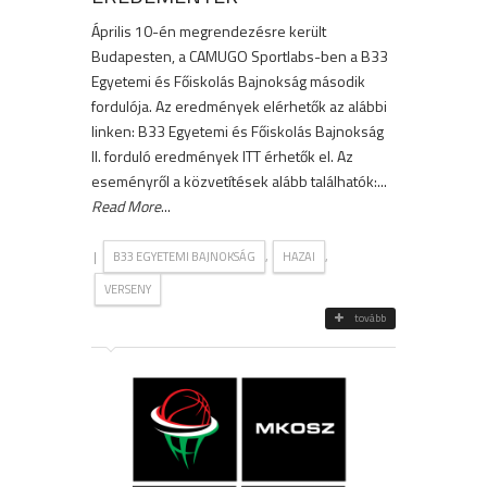
Április 10-én megrendezésre került
Budapesten, a CAMUGO Sportlabs-ben a B33
Egyetemi és Főiskolás Bajnokság második
fordulója. Az eredmények elérhetők az alábbi
linken: B33 Egyetemi és Főiskolás Bajnokság
II. forduló eredmények ITT érhetők el. Az
eseményről a közvetítések alább találhatók:...
Read More
...
|
,
,
B33 EGYETEMI BAJNOKSÁG
HAZAI
VERSENY
tovább