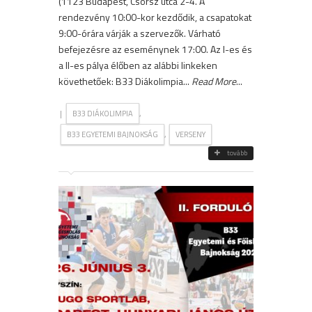
(1123 Budapest, Csörsz utca 2-4. A
rendezvény 10:00-kor kezdődik, a csapatokat
9:00-órára várják a szervezők. Várható
befejezésre az eseménynek 17:00. Az I-es és
a II-es pálya élőben az alábbi linkeken
követhetőek: B33 Diákolimpia...
Read More
...
|
,
B33 DIÁKOLIMPIA
,
B33 EGYETEMI BAJNOKSÁG
VERSENY
tovább