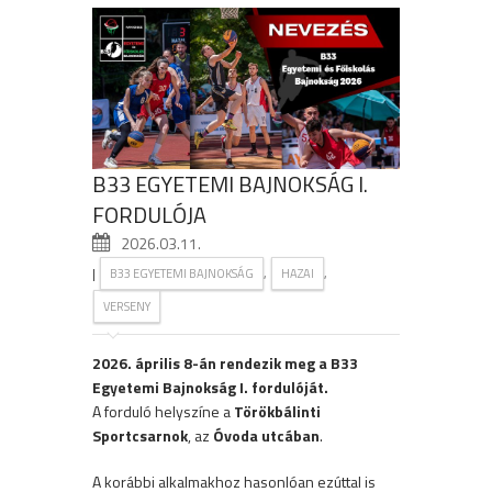
B33 EGYETEMI BAJNOKSÁG I.
FORDULÓJA
2026.03.11.
|
,
,
B33 EGYETEMI BAJNOKSÁG
HAZAI
VERSENY
2026. április 8-án rendezik meg a B33
Egyetemi Bajnokság I. fordulóját.
A forduló helyszíne a
Törökbálinti
Sportcsarnok
, az
Óvoda utcában
.
A korábbi alkalmakhoz hasonlóan ezúttal is