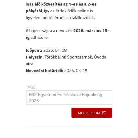
lesz
élő közvetítés az 1-es és a 2-es
pályáról
, így az érdeklődők online is
figyelemmel kísérhetik a találkozókat.
A bajnokságra a nevezés
2026. március 15-
ig
adható le.
Időpont:
2026. 04. 08.
Helyszín:
Törökbálinti Sportcsarnok, Óvoda
utca
Nevezési határidő:
2026. 03. 15.
TAGS:
B33 Egyetemi És Főiskolai Bajnokság
2026
MEGOSZTOM