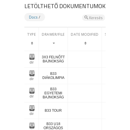
LETÖLTHETŐ DOKUMENTUMOK
Docs
/
Keresés
TYPE
DRAWER/FILE
DATE MODIFIED
SIZE
3X3 FELNŐTT
BAJNOKSÁG
dir
B33
DIÁKOLIMPIA
dir
B33
EGYETEMI
dir
BAJNOKSÁG
B33 TOUR
dir
B33 U18
ORSZÁGOS