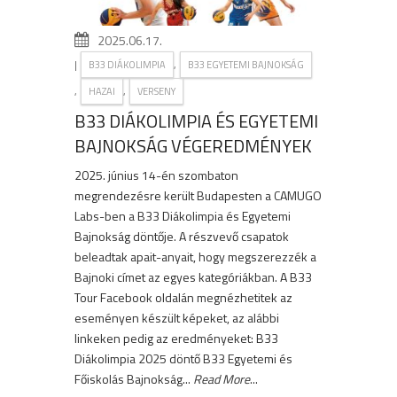
2025.06.17.
|
,
B33 DIÁKOLIMPIA
B33 EGYETEMI BAJNOKSÁG
,
,
HAZAI
VERSENY
B33 DIÁKOLIMPIA ÉS EGYETEMI
BAJNOKSÁG VÉGEREDMÉNYEK
2025. június 14-én szombaton
megrendezésre került Budapesten a CAMUGO
Labs-ben a B33 Diákolimpia és Egyetemi
Bajnokság döntője. A részvevő csapatok
beleadtak apait-anyait, hogy megszerezzék a
Bajnoki címet az egyes kategóriákban. A B33
Tour Facebook oldalán megnézhetitek az
eseményen készült képeket, az alábbi
linkeken pedig az eredményeket: B33
Diákolimpia 2025 döntő B33 Egyetemi és
Főiskolás Bajnokság...
Read More
...