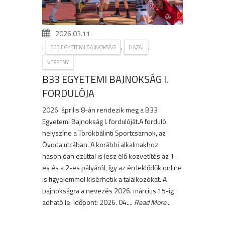
2026.03.11.
|
,
,
B33 EGYETEMI BAJNOKSÁG
HAZAI
VERSENY
B33 EGYETEMI BAJNOKSÁG I.
FORDULÓJA
2026. április 8-án rendezik meg a B33
Egyetemi Bajnokság I. fordulóját.A forduló
helyszíne a Törökbálinti Sportcsarnok, az
Óvoda utcában. A korábbi alkalmakhoz
hasonlóan ezúttal is lesz élő közvetítés az 1-
es és a 2-es pályáról, így az érdeklődők online
is figyelemmel kísérhetik a találkozókat. A
bajnokságra a nevezés 2026. március 15-ig
adható le. Időpont: 2026. 04....
Read More
...