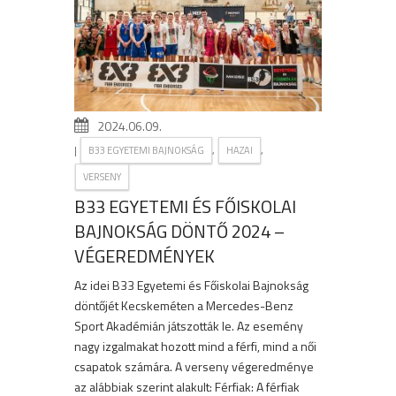
2024.06.09.
|
,
,
B33 EGYETEMI BAJNOKSÁG
HAZAI
VERSENY
B33 EGYETEMI ÉS FŐISKOLAI
BAJNOKSÁG DÖNTŐ 2024 –
VÉGEREDMÉNYEK
Az idei B33 Egyetemi és Főiskolai Bajnokság
döntőjét Kecskeméten a Mercedes-Benz
Sport Akadémián játszották le. Az esemény
nagy izgalmakat hozott mind a férfi, mind a női
csapatok számára. A verseny végeredménye
az alábbiak szerint alakult: Férfiak: A férfiak