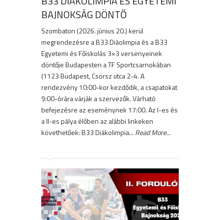
B33 DIÁKOLIMPIA ÉS EGYETEMI
BAJNOKSÁG DÖNTŐ
Szombaton (2026. június 20.) kerül
megrendezésre a B33 Diáolimpia és a B33
Egyetemi és Főiskolás 3×3 versenyeinek
döntője Budapesten a TF Sportcsarnokában
(1123 Budapest, Csörsz utca 2-4. A
rendezvény 10:00-kor kezdődik, a csapatokat
9:00-órára várják a szervezők. Várható
befejezésre az eseménynek 17:00. Az I-es és
a II-es pálya élőben az alábbi linkeken
követhetőek: B33 Diákolimpia...
Read More
...