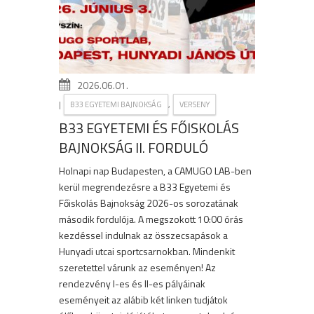
2026.06.01.
|
,
B33 EGYETEMI BAJNOKSÁG
VERSENY
B33 EGYETEMI ÉS FŐISKOLÁS
BAJNOKSÁG II. FORDULÓ
Holnapi nap Budapesten, a CAMUGO LAB-ben
kerül megrendezésre a B33 Egyetemi és
Főiskolás Bajnokság 2026-os sorozatának
második fordulója. A megszokott 10:00 órás
kezdéssel indulnak az összecsapások a
Hunyadi utcai sportcsarnokban. Mindenkit
szeretettel várunk az eseményen! Az
rendezvény I-es és II-es pályáinak
eseményeit az alábib két linken tudjátok