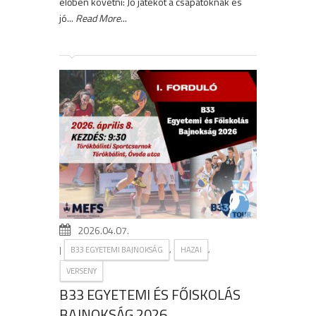
élőben követni: Jó játékot a csapatoknak és
jó...
Read More
...
2026.04.07.
|
,
,
B33 EGYETEMI BAJNOKSÁG
HAZAI
VERSENY
B33 EGYETEMI ÉS FŐISKOLÁS
BAJNOKSÁG 2026