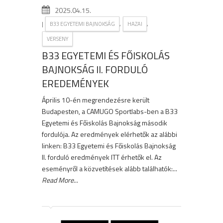
2025.04.15.
|
,
,
B33 EGYETEMI BAJNOKSÁG
HAZAI
VERSENY
B33 EGYETEMI ÉS FŐISKOLÁS
BAJNOKSÁG II. FORDULÓ
EREDEMÉNYEK
Április 10-én megrendezésre került
Budapesten, a CAMUGO Sportlabs-ben a B33
Egyetemi és Főiskolás Bajnokság második
fordulója. Az eredmények elérhetők az alábbi
linken: B33 Egyetemi és Főiskolás Bajnokság
II. forduló eredmények ITT érhetők el. Az
eseményről a közvetítések alább találhatók:...
Read More
...