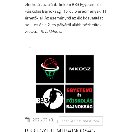
elérhetők az alábbi linken: B33 Egyetemi és
Főiskolás Bajnokság I. forduló eredmények ITT
érhetők el. Az eseményről az élő közvetítést
az 1-es és a 2-es pályáról alább nézhetitek
vissza....
Read More
...
2025.03.13.
|
B33 EGYETEMI BAJNOKSÁG
B33 EGYETEMI BAJNOKSÁG