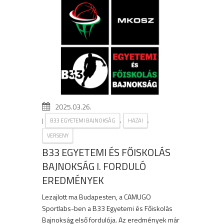
2025.03.26.
|
,
,
B33 EGYETEMI BAJNOKSÁG
HAZAI
VERSENY
B33 EGYETEMI ÉS FŐISKOLÁS
BAJNOKSÁG I. FORDULÓ
EREDMÉNYEK
Lezajlott ma Budapesten, a CAMUGO
Sportlabs-ben a B33 Egyetemi és Főiskolás
Bajnokság első fordulója. Az eredmények már