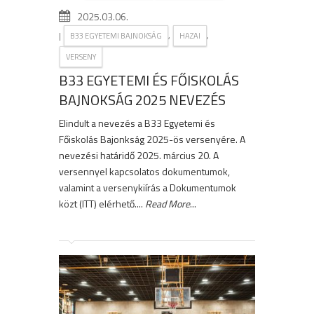
2025.03.06.
|
,
,
B33 EGYETEMI BAJNOKSÁG
HAZAI
VERSENY
B33 EGYETEMI ÉS FŐISKOLÁS
BAJNOKSÁG 2025 NEVEZÉS
Elindult a nevezés a B33 Egyetemi és
Főiskolás Bajonkság 2025-ös versenyére. A
nevezési határidő 2025. március 20. A
versennyel kapcsolatos dokumentumok,
valamint a versenykiírás a Dokumentumok
közt (ITT) elérhető....
Read More
...