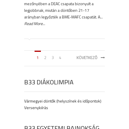
mezőnyében a DEAC csapata bizonyult a
legjobbnak, miután a döntőben 21-17
arányban legyőzték a BME-MAFC csapatát. A...
Read More
...
1
2
3
4
KÖVETKEZŐ
B33 DIÁKOLIMPIA
Vármegyei döntők (helyszínek és időpontok)
Versenykiírás
B33 EGYETEMI BAJNOKSÁG