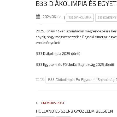
B33 DIÁKOLIMPIA ÉS EGY
2025.06.17.
|
,
B33 DIÁKOLIMPIA
B33 EGYETEMI
2025. június 14-én szombaton megrendezésre kerül
anyait, hogy megszerezzék a Bajnoki címet az egye
eredményeket:
B33 Diákolimpia 2025 döntő
B33 Egyetemi és Főiskolás Bajnokság 2025 döntő
TAGS:
B33 Diákolimpia És Egyetemi Bajnokság 
PREVIOUS POST
HOLLAND ÉS SZERB GYŐZELEM BÉCSBEN