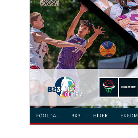
FŐOLDAL
3X3
HÍREK
EREDM