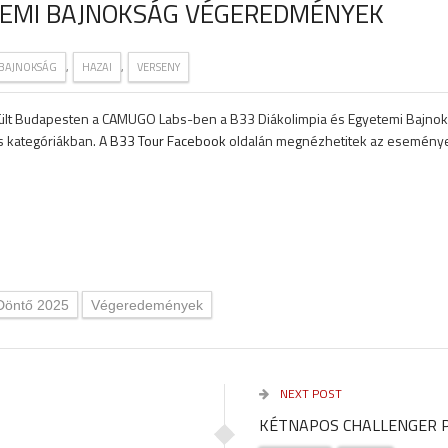
ETEMI BAJNOKSÁG VÉGEREDMÉNYEK
,
,
 BAJNOKSÁG
HAZAI
VERSENY
t Budapesten a CAMUGO Labs-ben a B33 Diákolimpia és Egyetemi Bajnoksá
s kategóriákban. A
B33 Tour Facebook
oldalán megnézhetitek az eseményen 
Döntő 2025
Végeredemények
NEXT POST
KÉTNAPOS CHALLENGER P