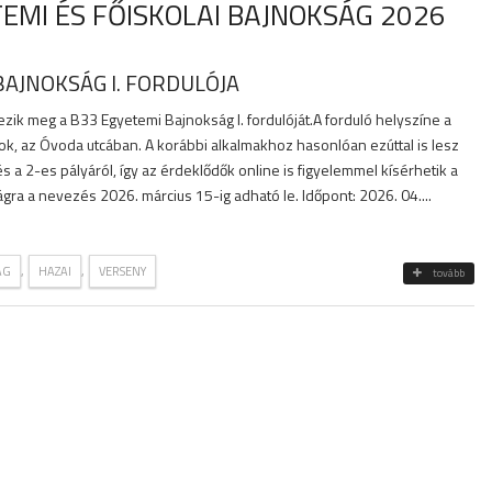
TEMI ÉS FŐISKOLAI BAJNOKSÁG 2026
BAJNOKSÁG I. FORDULÓJA
ezik meg a B33 Egyetemi Bajnokság I. fordulóját.A forduló helyszíne a
ok, az Óvoda utcában. A korábbi alkalmakhoz hasonlóan ezúttal is lesz
s a 2-es pályáról, így az érdeklődők online is figyelemmel kísérhetik a
ágra a nevezés 2026. március 15-ig adható le. Időpont: 2026. 04....
,
,
ÁG
HAZAI
VERSENY
tovább