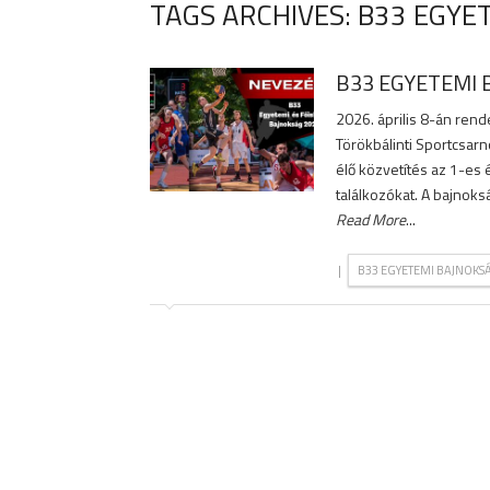
TAGS ARCHIVES: B33 EGYE
B33 EGYETEMI 
2026. április 8-án rend
Törökbálinti Sportcsarn
élő közvetítés az 1-es é
találkozókat. A bajnoks
Read More
...
|
B33 EGYETEMI BAJNOKS