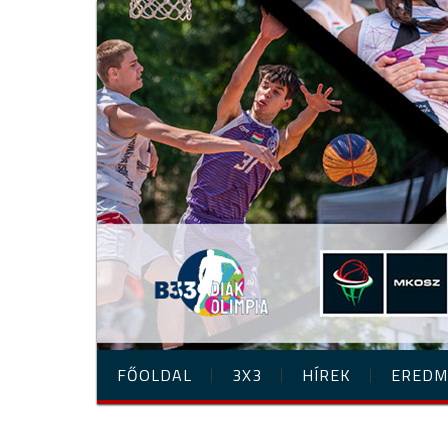
FŐOLDAL
3X3
HÍREK
EREDM