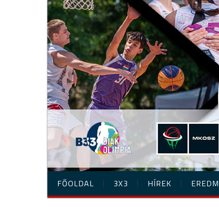
FŐOLDAL
3X3
HÍREK
EREDM