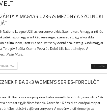
EMELT
ZÁRTA A MAGYAR U23-AS MEZŐNY A SZOLNOKI
JÁT
uth Nations League U23-as versenyblokkja Szolnokon. A magyar női és
dik játéknapon egyaránt két vereséget szenvedett, így a korábbi
n ezúttal nem jutott el a napi verseny döntő szakaszáig. A női magyar
 Telegdy Zsófia, Csoma Petra és Dobó Lilla kapott helyet. A
er...
Read More
...
NEMZETKÖZI
tovább
ZNEK FIBA 3×3 WOMEN’S SERIES-FORDULÓT
es 2026-os szezonja új kínai helyszínnel folytatódik: Jinan július 18-
t a sorozat egyik állomásának. A tornán 16 ázsiai és európai csapat
a döntőbe jutásért zajló versenyben. A mezőny első kiemeltje az