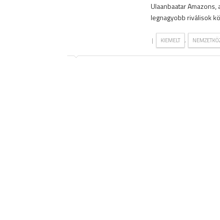
Ulaanbaatar Amazons, a
legnagyobb riválisok köz
|
,
KIEMELT
NEMZETKÖZ