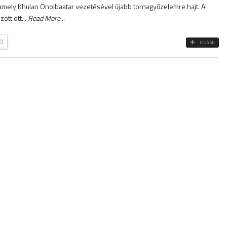
mely Khulan Onolbaatar vezetésével újabb tornagyőzelemre hajt. A
ött ott...
Read More
...
I
tovább