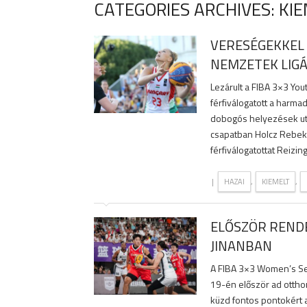
CATEGORIES ARCHIVES: KI
VERESÉGEKKEL 
NEMZETEK LIGÁ
Lezárult a FIBA 3×3 Yo
férfiválogatott a harma
dobogós helyezések utá
csapatban Holcz Rebeka,
férfiválogatottat Reizing
|
,
,
HAZAI
KIEMELT
ELŐSZÖR RENDE
JINANBAN
A FIBA 3×3 Women’s Seri
19-én először ad otthon
küzd fontos pontokért 