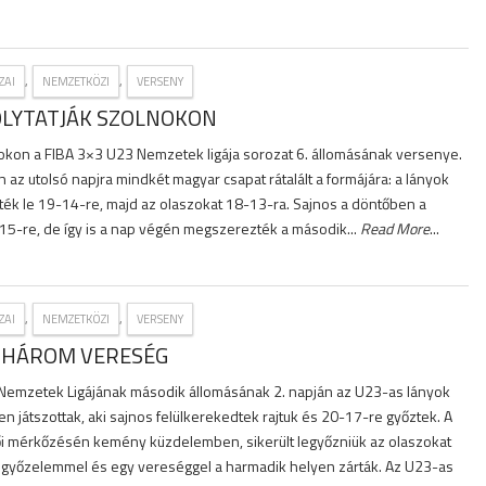
,
,
ZAI
NEMZETKÖZI
VERSENY
OLYTATJÁK SZOLNOKON
okon a FIBA 3×3 U23 Nemzetek ligája sorozat 6. állomásának versenye.
 az utolsó napjra mindkét magyar csapat rátalált a formájára: a lányok
zték le 19-14-re, majd az olaszokat 18-13-ra. Sajnos a döntőben a
-15-re, de így is a nap végén megszerezték a második...
Read More
...
,
,
ZAI
NEMZETKÖZI
VERSENY
, HÁROM VERESÉG
Nemzetek Ligájának második állomásának 2. napján az U23-as lányok
en játszottak, aki sajnos felülkerekedtek rajtuk és 20-17-re győztek. A
i mérkőzésén kemény küzdelemben, sikerült legyőzniük az olaszokat
1 győzelemmel és egy vereséggel a harmadik helyen zárták. Az U23-as