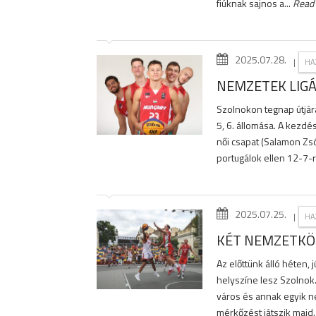
fiúknak sajnos a...
Read
2025.07.28.
|
HA
NEMZETEK LIGÁ
Szolnokon tegnap útjára
5, 6. állomása. A kezdé
női csapat (Salamon Zs
portugálok ellen 12-7-re
2025.07.25.
|
HA
KÉT NEMZETKÖ
Az előttünk álló héten,
helyszíne lesz Szolnok
város és annak egyik n
mérkőzést játszik majd.