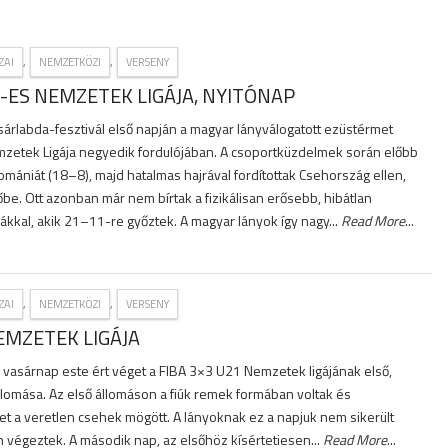
,
,
ZAI
NEMZETKÖZI
VERSENY
-ES NEMZETEK LIGÁJA, NYITÓNAP
árlabda-fesztivál első napján a magyar lányválogatott ezüstérmet
zetek Ligája negyedik fordulójában. A csoportküzdelmek során előbb
mániát (18–8), majd hatalmas hajrával fordítottak Csehország ellen,
őbe. Ott azonban már nem bírtak a fizikálisan erősebb, hibátlan
ákkal, akik 21–11-re győztek. A magyar lányok így nagy...
Read More
...
,
,
ZAI
NEMZETKÖZI
VERSENY
EMZETEK LIGÁJA
vasárnap este ért véget a FIBA 3×3 U21 Nemzetek ligájának első,
lomása. Az első állomáson a fiúk remek formában voltak és
et a veretlen csehek mögött. A lányoknak ez a napjuk nem sikerült
en végeztek. A második nap, az elsőhöz kísértetiesen...
Read More
...