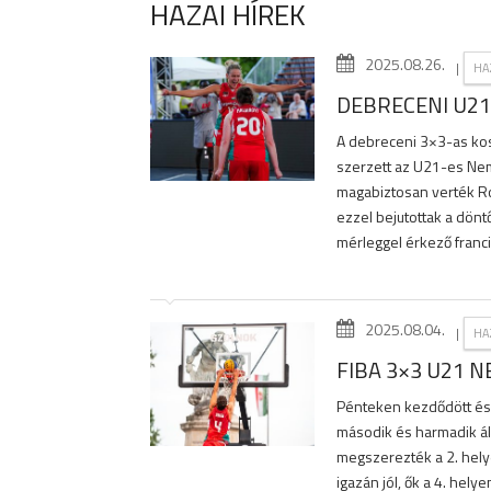
HAZAI HÍREK
2025.08.26.
|
HA
DEBRECENI U21
A debreceni 3×3-as kos
szerzett az U21-es Nem
magabiztosan verték Ro
ezzel bejutottak a dönt
mérleggel érkező franci
2025.08.04.
|
HA
FIBA 3×3 U21 N
Pénteken kezdődött és 
második és harmadik ál
megszerezték a 2. hely
igazán jól, ők a 4. hely