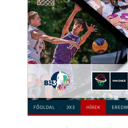
FŐOLDAL
3X3
HÍREK
EREDM