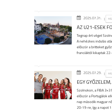
2025.07.31.
|
HA
AZ U21-ESEK F
Tegnap ért véget Szoln
A nehézkes indulás után
először a britteket győ
franciáktól kikaptak 22
2025.07.29.
|
HA
EGY GYŐZELEM
Szolnokon, a FIBA 3×3 
először a Portugálok ell
nap második magyar nő
20-19-re, így a napot 