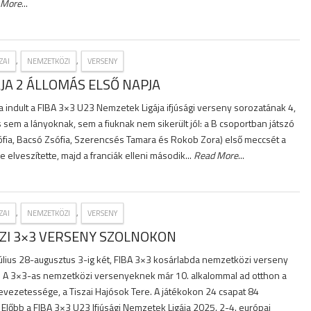
 More
...
,
,
ZAI
NEMZETKÖZI
VERSENY
JA 2 ÁLLOMÁS ELSŐ NAPJA
 indult a FIBA 3×3 U23 Nemzetek Ligája ifjúsági verseny sorozatának 4,
s sem a lányoknak, sem a fiuknak nem sikerült jól: a B csoportban játszó
ófia, Bacsó Zsófia, Szerencsés Tamara és Rokob Zora) első meccsét a
 elveszítette, majd a franciák elleni második...
Read More
...
,
,
ZAI
NEMZETKÖZI
VERSENY
ZI 3×3 VERSENY SZOLNOKON
 július 28-augusztus 3-ig két, FIBA 3×3 kosárlabda nemzetközi verseny
. A 3×3-as nemzetközi versenyeknek már 10. alkalommal ad otthon a
evezetessége, a Tiszai Hajósok Tere. A játékokon 24 csapat 84
 Előbb a FIBA 3×3 U23 Ifjúsági Nemzetek Ligája 2025. 2-4. európai