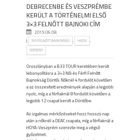
DEBRECENBE ÉS VESZPRÉMBE
KERÜLT A TÖRTÉNELMI ELSŐ
3×3 FELNŐTT BAJNOKI CÍM
2019.06.08.
|
,
,
3X3 FELNŐTT BAJNOKSÁG
HAZAI
VERSENY
Oroszlányban a B33 TOUR keretében került
lebonyolításra a 3×3 Női és Férfi Felnőtt
Bajnokság Döntői. Nőknél 4 fordulót követően
a az összesített eredmények alapján a legjobb
nyolc, míg a a férfiaknál 8 fordulót követően a
legjobb 12 csapat került a Döntőbe.
Az izgalmas mérkőzéseket hozz hosszú nap
után a nőknél a DEAC csapata, míg a férfiaknál a
HOYA-Veszprém szerezte meg a végső
győzelmet.