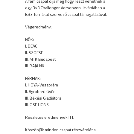
A férfi csapat díja még hogy részt vehetnek a
egy 3×3 Challenger Versenyen Litvániában a
B33 Tornákat szervező csapat támogatásával.
Végeredmény:
NŐK:
I. DEAC
II. SZOESE
III. MTK Budapest
III. BAJA NK
FÉRFIAK:
I. HOYA-Veszprém
II. Agrofeed Győr
III. Békési Gladiátors
III. OSE LIONS
Részletes eredmények
ITT
.
Köszönjük minden csapat részvételét a