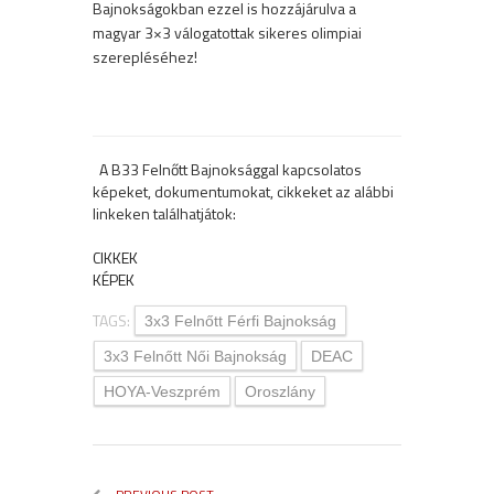
Bajnokságokban ezzel is hozzájárulva a
magyar 3×3 válogatottak sikeres olimpiai
szerepléséhez!
A B33 Felnőtt Bajnoksággal kapcsolatos
képeket, dokumentumokat, cikkeket az alábbi
linkeken találhatjátok:
CIKKEK
KÉPEK
TAGS:
3x3 Felnőtt Férfi Bajnokság
3x3 Felnőtt Női Bajnokság
DEAC
HOYA-Veszprém
Oroszlány