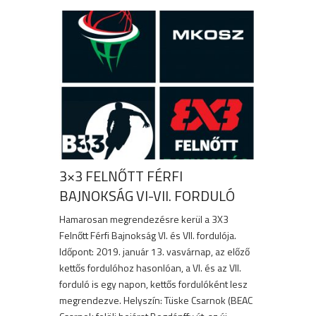
3×3 FELNŐTT FÉRFI
BAJNOKSÁG VI-VII. FORDULÓ
Hamarosan megrendezésre kerül a 3X3
Felnőtt Férfi Bajnokság VI. és VII. fordulója.
Időpont: 2019. január 13. vasvárnap, az előző
kettős fordulóhoz hasonlóan, a VI. és az VII.
forduló is egy napon, kettős fordulóként lesz
megrendezve. Helyszín: Tüske Csarnok (BEAC