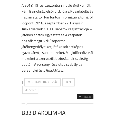
A 2018-19-es szezonban induló 3×3 Felnőtt
Férfi Bajnokság első fordulója a Kosárlabdázás
napján startol! Pár fontos információ a tornáról:
Időpont: 2018. szeptember 22. Helyszín:
Tüskecsarnok 10:00 Csapatok regisztrációja –
játékos adatok egyeztetése A csapatok
hozzák magukkal: Csoportos
játékengedélyeiket, játékosok arcképes
igazolványt, csapatmezeket. Megkülönböztető
mezeket a szervezők biztosítanak szükség
esetén. A verseny részletes szabályit a
versenykiírás...
Read More
...
|
,
,
3X3 FELNŐTT BAJNOKSÁG
HAZAI
VERSENY
tovább
B33 DIÁKOLIMPIA