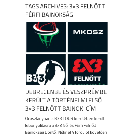
TAGS ARCHIVES: 3×3 FELNŐTT
FÉRFI BAJNOKSÁG
DEBRECENBE ÉS VESZPRÉMBE
KERÜLT A TÖRTÉNELMI ELSŐ
3×3 FELNŐTT BAJNOKI CÍM
Oroszlányban a B33 TOUR keretében került
lebonyolításra a 3×3 Női és Férfi Felnőtt
Bajnokság Döntői. Nőknél 4 fordulót követően