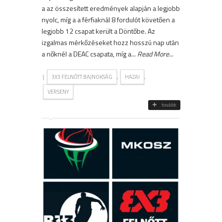
a az összesített eredmények alapján a legjobb
nyolc, míg a a férfiaknál 8 fordulót követően a
legjobb 12 csapat került a Döntőbe. Az
izgalmas mérkőzéseket hozz hosszú nap után
a nőknél a DEAC csapata, míg a...
Read More
...
|
,
,
3X3 FELNŐTT BAJNOKSÁG
HAZAI
VERSENY
tovább