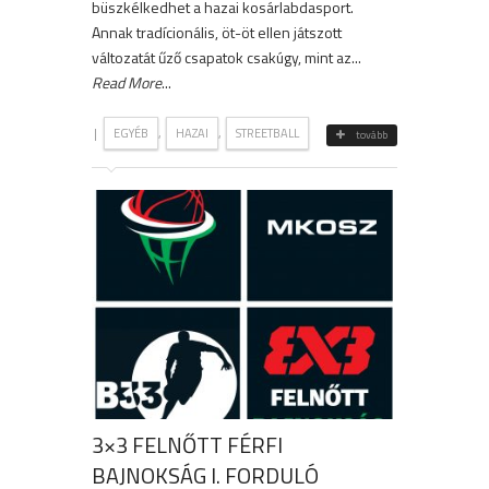
büszkélkedhet a hazai kosárlabdasport.
Annak tradícionális, öt-öt ellen játszott
változatát űző csapatok csakúgy, mint az...
Read More
...
|
,
,
EGYÉB
HAZAI
STREETBALL
tovább
3×3 FELNŐTT FÉRFI
BAJNOKSÁG I. FORDULÓ