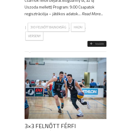
Csarnok felöli bejárat Bogdánffy út, az új
Uszoda mellett) Program: 9:00 Csapatok
regisztrációja – játékos adatok...
Read More
...
|
,
,
3X3 FELNŐTT BAJNOKSÁG
HAZAI
VERSENY
tovább
3×3 FELNŐTT FÉRFI