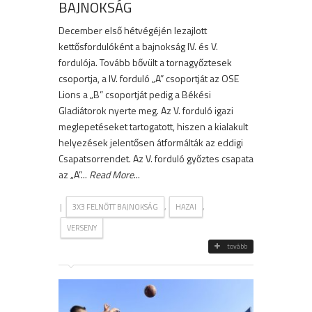
BAJNOKSÁG
December első hétvégéjén lezajlott
kettősfordulóként a bajnokság IV. és V.
fordulója. Tovább bővült a tornagyőztesek
csoportja, a IV. forduló „A” csoportját az OSE
Lions a „B” csoportját pedig a Békési
Gladiátorok nyerte meg. Az V. forduló igazi
meglepetéseket tartogatott, hiszen a kialakult
helyezések jelentősen átformálták az eddigi
Csapatsorrendet. Az V. forduló győztes csapata
az „A”...
Read More
...
|
,
,
3X3 FELNŐTT BAJNOKSÁG
HAZAI
VERSENY
tovább