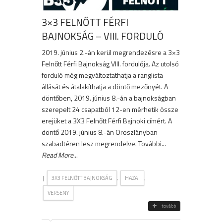
3×3 FELNŐTT FÉRFI
BAJNOKSÁG – VIII. FORDULÓ
2019. június 2.-án kerül megrendezésre a 3×3
Felnőtt Férfi Bajnokság VIII. fordulója. Az utolsó
forduló még megváltoztathatja a ranglista
állását és átalakíthatja a döntő mezőnyét. A
döntőben, 2019. június 8.-án a bajnokságban
szerepelt 24 csapatból 12-en mérhetik össze
erejüket a 3X3 Felnőtt Férfi Bajnoki címért. A
döntő 2019. június 8.-án Oroszlányban
szabadtéren lesz megrendelve. További...
Read More
...
|
,
,
3X3 FELNŐTT BAJNOKSÁG
HAZAI
VERSENY
tovább