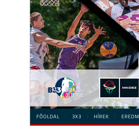
FŐOLDAL
3X3
HÍREK
EREDM