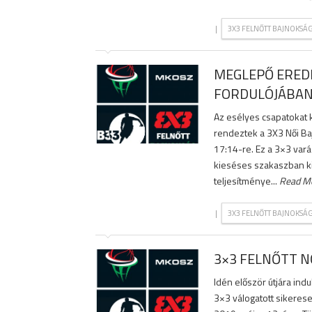
|
3X3 FELNŐTT BAJNOKSÁ
MEGLEPŐ EREDM
FORDULÓJÁBA
Az esélyes csapatokat 
rendeztek a 3X3 Női Ba
17:14-re. Ez a 3×3 vará
kieséses szakaszban ki
teljesítménye...
Read M
|
3X3 FELNŐTT BAJNOKSÁ
3×3 FELNŐTT N
Idén először útjára ind
3×3 válogatott sikerese