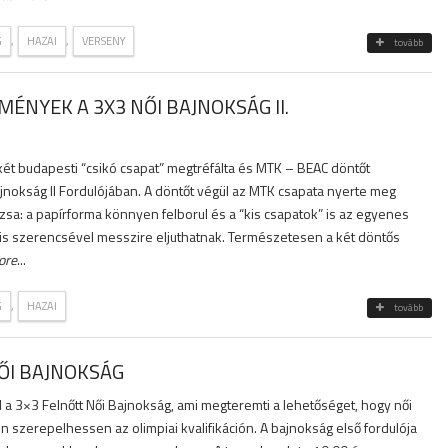
,
,
G
HAZAI
VERSENY
tovább
ÉNYEK A 3X3 NŐI BAJNOKSÁG II.
N
két budapesti “csikó csapat” megtréfálta és MTK – BEAC döntőt
jnokság II Fordulójában. A döntőt végül az MTK csapata nyerte meg
zsa: a papírforma könnyen felborul és a “kis csapatok” is az egyenes
s szerencsével messzire eljuthatnak. Természetesen a két döntős
ore
...
,
G
HAZAI
tovább
ŐI BAJNOKSÁG
ul a 3×3 Felnőtt Női Bajnokság, ami megteremti a lehetőséget, hogy női
n szerepelhessen az olimpiai kvalifikáción. A bajnokság első fordulója