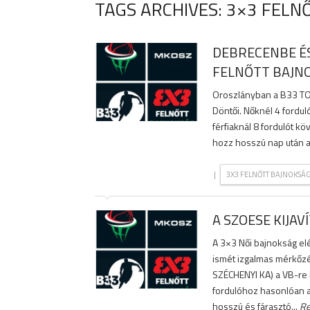
TAGS ARCHIVES: 3×3 FELN
DEBRECENBE ÉS
FELNŐTT BAJNO
Oroszlányban a B33 TOU
Döntői. Nőknél 4 fordul
férfiaknál 8 fordulót k
hozz hosszú nap után a 
|
3X3 FELNŐTT BAJNOKSÁ
A SZOESE KIJAV
A 3×3 Női bajnokság elé
ismét izgalmas mérkőzé
SZÉCHENYI KA) a VB-re k
fordulóhoz hasonlóan a
hosszú és fárasztó...
Re