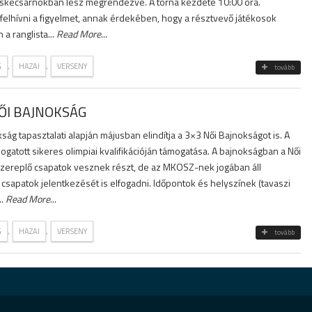
üskecsarnokban lesz megrendezve. A torna kezdete 10:00 óra.
felhívni a figyelmet, annak érdekében, hogy a résztvevő játékosok
a ranglista...
Read More
...
,
,
G
HAZAI
VERSENY
tovább
ŐI BAJNOKSÁG
ság tapasztalati alapján májusban elindítja a 3×3 Női Bajnokságot is. A
logatott sikeres olimpiai kvalifikációján támogatása. A bajnokságban a Női
zereplő csapatok vesznek részt, de az MKOSZ-nek jogában áll
csapatok jelentkezését is elfogadni. Időpontok és helyszínek (tavaszi
..
Read More
...
,
,
G
HAZAI
VERSENY
tovább