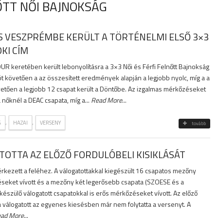
ŐTT NŐI BAJNOKSÁG
 VESZPRÉMBE KERÜLT A TÖRTÉNELMI ELSŐ 3×3
KI CÍM
R keretében került lebonyolításra a 3×3 Női és Férfi Felnőtt Bajnokság
ót követően a az összesített eredmények alapján a legjobb nyolc, míg a a
övetően a legjobb 12 csapat került a Döntőbe. Az izgalmas mérkőzéseket
nőknél a DEAC csapata, míg a...
Read More
...
,
,
G
HAZAI
VERSENY
tovább
ÍTOTTA AZ ELŐZŐ FORDULÓBELI KISIKLÁSÁT
rkezett a feléhez. A válogatottakkal kiegészült 16 csapatos mezőny
seket vívott és a mezőny két legerősebb csapata (SZOESE és a
észülő válogatott csapatokkal is erős mérkőzéseket vívott. Az előző
 válogatott az egyenes kiesésben már nem folytatta a versenyt. A
ad More
...