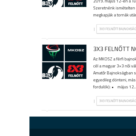
2019. május 12-én a T
Szeretnénk ismételten 
megkapják a tornák után 
|
3X3 FELNŐTT BAJNOKSÁ
3X3 FELNŐTT N
Az MKOSZ a férfi bajnok
cél a magyar 3×3 női vá
Amatőr Bajnokságban s
egyedileg dönteni, más 
fordulók): • május 12..
|
3X3 FELNŐTT BAJNOKSÁ