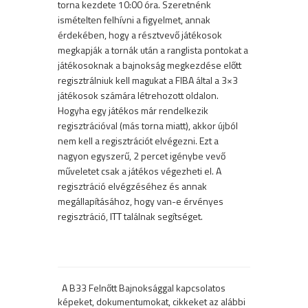
torna kezdete 10:00 óra. Szeretnénk
ismételten felhívni a figyelmet, annak
érdekében, hogy a résztvevő játékosok
megkapják a tornák után a ranglista pontokat a
játékosoknak a bajnokság megkezdése előtt
regisztrálniuk kell magukat a FIBA által a 3×3
játékosok számára létrehozott oldalon.
Hogyha egy játékos már rendelkezik
regisztrációval (más torna miatt), akkor újból
nem kell a regisztrációt elvégezni. Ezt a
nagyon egyszerű, 2 percet igénybe vevő
műveletet csak a játékos végezheti el. A
regisztráció elvégzéséhez és annak
megállapításához, hogy van-e érvényes
regisztráció,
ITT
találnak segítséget.
A B33 Felnőtt Bajnoksággal kapcsolatos
képeket, dokumentumokat, cikkeket az alábbi