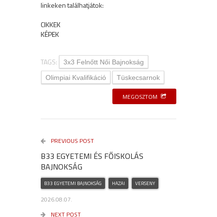
linkeken találhatjátok:
CIKKEK
KÉPEK
TAGS:
3x3 Felnőtt Női Bajnokság
Olimpiai Kvalifikáció
Tüskecsarnok
MEGOSZTOM
PREVIOUS POST
B33 EGYETEMI ÉS FŐISKOLÁS
BAJNOKSÁG
B33 EGYETEMI BAJNOKSÁG
HAZAI
VERSENY
2026.08.07.
NEXT POST