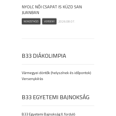
NYOLC NŐI CSAPAT IS KÜZD SAN
JUANBAN
2026.08.07.
NEMZETKÖZI
VERSENY
B33 DIÁKOLIMPIA
Vármegyei döntők (helyszínek és időpontok)
Versenykiírás
B33 EGYETEMI BAJNOKSÁG
B33 Egyetemi Bajnokság II. forduló