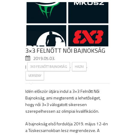
3×3 FELNŐTT NŐI BAJNOKSÁG
2019.05.03.
|
,
,
3X3 FELNŐTT BAJNOKSÁG
HAZAI
VERSENY
Idén először útjára indul a 3×3 Felnőtt Női
Bajnokság, ami megteremti a lehetőséget,
hogy női 3×3 válogatott sikeresen
szerepelhessen az olimpiai kvalifikáción.
A bajnokság első fordulója 2019. május 12-én
a Tüskecsarnokban lesz megrendezve. A