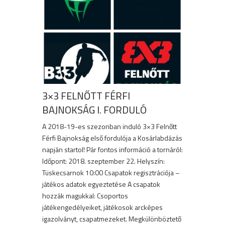
3×3 FELNŐTT FÉRFI
BAJNOKSÁG I. FORDULÓ
A 2018-19-es szezonban induló 3×3 Felnőtt
Férfi Bajnokság első fordulója a Kosárlabdázás
napján startol! Pár fontos információ a tornáról:
Időpont: 2018. szeptember 22. Helyszín:
Tüskecsarnok 10:00 Csapatok regisztrációja –
játékos adatok egyeztetése A csapatok
hozzák magukkal: Csoportos
játékengedélyeiket, játékosok arcképes
igazolványt, csapatmezeket. Megkülönböztető