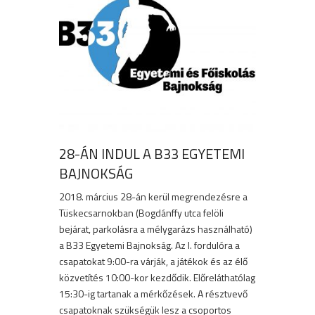
28-ÁN INDUL A B33 EGYETEMI
BAJNOKSÁG
2018. március 28-án kerül megrendezésre a
Tüskecsarnokban (Bogdánffy utca felöli
bejárat, parkolásra a mélygarázs használható)
a B33 Egyetemi Bajnokság. Az I. fordulóra a
csapatokat 9:00-ra várják, a játékok és az élő
közvetítés 10:00-kor kezdődik. Előreláthatólag
15:30-ig tartanak a mérkőzések. A résztvevő
csapatoknak szükségük lesz a csoportos