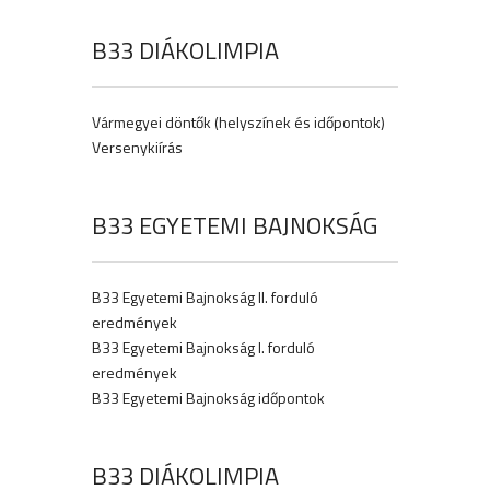
B33 DIÁKOLIMPIA
Vármegyei döntők (helyszínek és időpontok)
Versenykiírás
B33 EGYETEMI BAJNOKSÁG
B33 Egyetemi Bajnokság II. forduló
eredmények
B33 Egyetemi Bajnokság I. forduló
eredmények
B33 Egyetemi Bajnokság időpontok
B33 DIÁKOLIMPIA