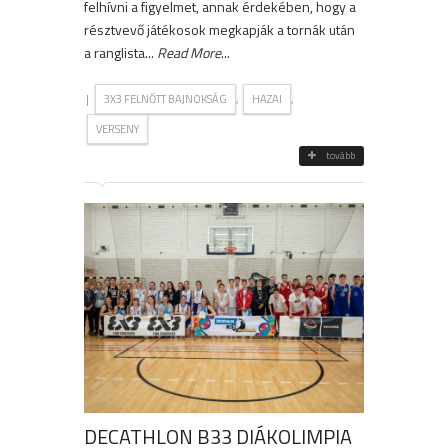
felhívni a figyelmet, annak érdekében, hogy a
résztvevő játékosok megkapják a tornák után
a ranglista...
Read More
...
|
,
,
3X3 FELNŐTT BAJNOKSÁG
HAZAI
VERSENY
tovább
DECATHLON B33 DIÁKOLIMPIA