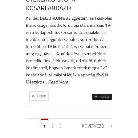
KOSÁRLABDÁZIK
Az idei, DECATHLON B33 Egyetemi és Főiskolás
Bajnokság második fordulója után, március 19-
én a budapesti Tüskecsarnokban kialakult a
tovább jutó legjobb csapatok sorrendje. A
fordulóban 18 fiú és 14 lány csapat mérkőzött
meg egymással. A mérkőzések szünetében
érdeklődtünk játékosoktól, edzőktől többek
között arról, hogyan ismerkedtek meg a 3×3
kosárlabdával, miként látják a sportág jövőjét.
Mészáros...
Read More
...
|
INTERJÚK
tovább
1
2
3
KÖVETKEZŐ