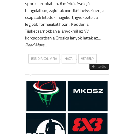
sportcsarnokában. A mérkőzések jó
hangulatban, zajlottak mindkét helyszínen, a
csapatok kitettek magukért, igyekeztek a
legjobb formájukat hozni. Kedden a
Tüskecsarnokban a lányoknál az “A”
korcsoportban a Grosics lányok lettek az...
Read More
...
|
,
,
B33 DIÁKOLIMPIA
HAZAI
VERSENY
tovább