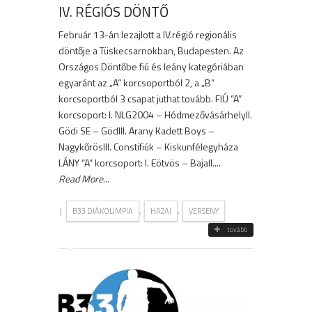
IV. RÉGIÓS DÖNTŐ
Február 13-án lezajlott a IV.régió regionális
döntője a Tüskecsarnokban, Budapesten. Az
Országos Döntőbe fiú és leány kategóriában
egyaránt az „A” korcsoportból 2, a „B”
korcsoportból 3 csapat juthat tovább. FIÚ “A”
korcsoport: I. NLG2004 – HódmezővásárhelyII.
Gödi SE – GödIII. Arany Kadett Boys –
NagykőrösIII. Constifiúk – Kiskunfélegyháza
LÁNY “A” korcsoport: I. Eötvös – BajaII....
Read More
...
|
,
,
B33 DIÁKOLIMPIA
HAZAI
VERSENY
tovább