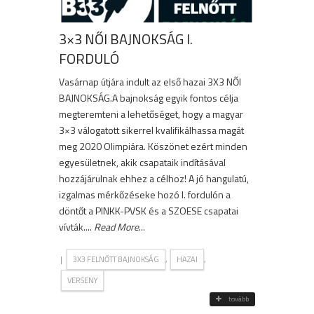
3×3 NŐI BAJNOKSÁG I.
FORDULÓ
Vasárnap útjára indult az első hazai 3X3 NŐI
BAJNOKSÁG.A bajnokság egyik fontos célja
megteremteni a lehetőséget, hogy a magyar
3×3 válogatott sikerrel kvalifikálhassa magát
meg 2020 Olimpiára. Köszönet ezért minden
egyesületnek, akik csapataik indításával
hozzájárulnak ehhez a célhoz! A jó hangulatú,
izgalmas mérkőzéseke hozó I. fordulón a
döntőt a PINKK-PVSK és a SZOESE csapatai
vívták....
Read More
...
|
,
,
3X3 FELNŐTT BAJNOKSÁG
HAZAI
VERSENY
tovább