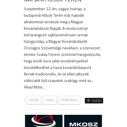
Szeptember 22-én, vagyis holnap, a
budapesti Hősök Terén már hatodik
alkalommal rendezik meg a Magyar
Kosárlabdázás Napját. A rendezvényt
beharangozó sajtóeseményen annak
házigazdája, a Magyar Kosárlabdázók
Országos Szövetsége nevében, a szervezet
elnöke Szalay Ferenc örömmel hangsúlyozta,
hogy évről-évre jobb eredményekkel
büszkélkedhet a hazai kosárlabdasport.
Annak tradícionális, öt-öt ellen játszott
változatát űző csapatok csakúgy, mint az...
Read More
...
|
,
,
EGYÉB
HAZAI
STREETBALL
tovább