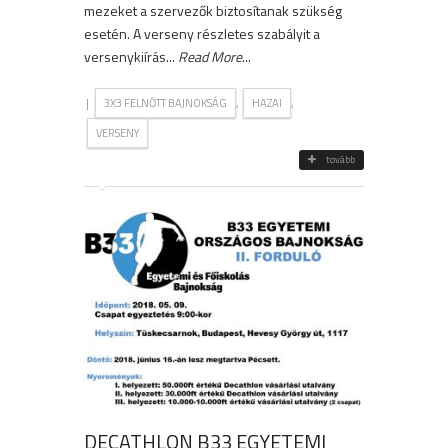
mezeket a szervezők biztosítanak szükség
esetén. A verseny részletes szabályit a
versenykiírás...
Read More
...
|
,
,
3X3 FELNŐTT BAJNOKSÁG
HAZAI
VERSENY
tovább
DECATHLON B33 EGYETEMI