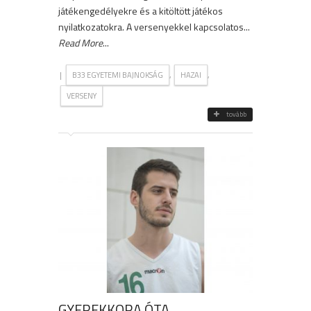
játékengedélyekre és a kitöltött játékos
nyilatkozatokra. A versenyekkel kapcsolatos...
Read More
...
|
,
,
B33 EGYETEMI BAJNOKSÁG
HAZAI
VERSENY
tovább
GYEREKKORA ÓTA