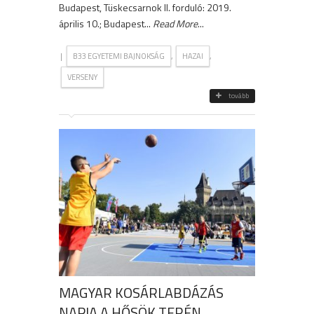
Budapest, Tüskecsarnok II. forduló: 2019.
április 10.; Budapest...
Read More
...
|
,
,
B33 EGYETEMI BAJNOKSÁG
HAZAI
VERSENY
tovább
MAGYAR KOSÁRLABDÁZÁS
NAPJA A HŐSÖK TERÉN