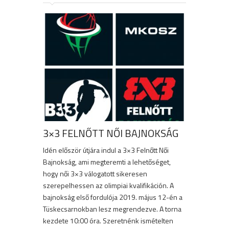
3×3 FELNŐTT NŐI BAJNOKSÁG
Idén először útjára indul a 3×3 Felnőtt Női
Bajnokság, ami megteremti a lehetőséget,
hogy női 3×3 válogatott sikeresen
szerepelhessen az olimpiai kvalifikáción. A
bajnokság első fordulója 2019. május 12-én a
Tüskecsarnokban lesz megrendezve. A torna
kezdete 10:00 óra. Szeretnénk ismételten