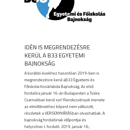
IDÉN IS MEGRENDEZÉSRE
KERÜL A B33 EGYETEMI
BAJNOKSÁG
A korábbi évekhez hasonlóan 2019-ben is
megrendezésre kerül aB33 Egyetemi és
Főiskolai Kosárlabda Bajnokság. Az első
fordulóra január 16-án Budapesten a Tüske
Csarnokban kerül sor! Rendezvények menete
az elmúltévekhez képest nem változott,
részletek a VERSENYKIÍRÁSban olvashatóak. A
bajnokság fordulóinak időpontjai és
helyszínei: I. forduló: 2019. január 16.;