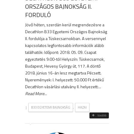
ORSZÁGOS BAJNOKSÁG II.
FORDULÓ
Jövő héten, szerdán kerül megrendezésre a
Decathlon B33 Egyetemi Országos Bajnokság
II. fordulója a Tüskecsarnokban. A versennyel
kapcsolatos legfontosabb információk alább
találhatók: Időpont: 2018. 05. 09. Csapat
egyeztetés 9:00-tól Helyszín: Tüskecsarnok,
Budapest, Hevesy György út, 117. A döntő
2018. június 16-án lesz megtartva Pécsett.
Nyeremények: I. helyezett: 50.000 Ft értékű
Decathlon vásárlási utalvány II. helyezett:...
Read More
...
|
,
B33 EGYETEMI BAJNOKSÁG
HAZAI
tovább