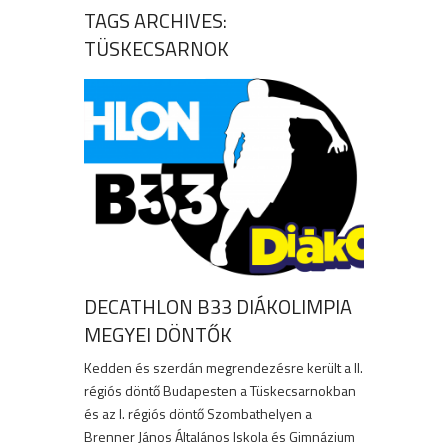
TAGS ARCHIVES:
TÜSKECSARNOK
DECATHLON B33 DIÁKOLIMPIA
MEGYEI DÖNTŐK
Kedden és szerdán megrendezésre került a II.
régiós döntő Budapesten a Tüskecsarnokban
és az I. régiós döntő Szombathelyen a
Brenner János Általános Iskola és Gimnázium