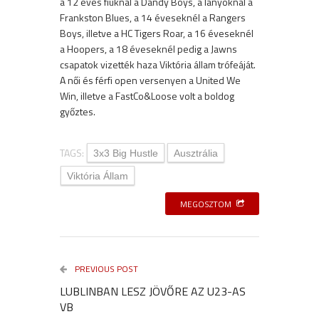
a 12 éves fiúknál a Dandy Boys, a lányoknál a
Frankston Blues, a 14 éveseknél a Rangers
Boys, illetve a HC Tigers Roar, a 16 éveseknél
a Hoopers, a 18 éveseknél pedig a Jawns
csapatok vizették haza Viktória állam trófeáját.
A női és férfi open versenyen a United We
Win, illetve a FastCo&Loose volt a boldog
győztes.
TAGS:
3x3 Big Hustle
Ausztrália
Viktória Állam
MEGOSZTOM
PREVIOUS POST
LUBLINBAN LESZ JÖVŐRE AZ U23-AS
VB