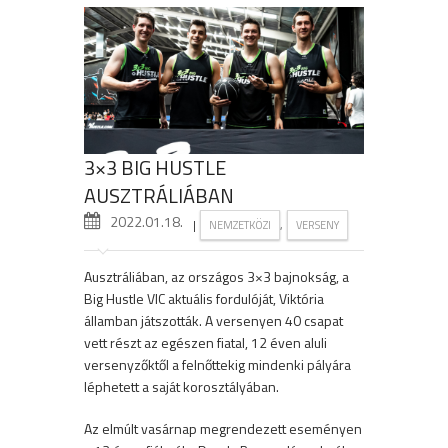
3×3 BIG HUSTLE
AUSZTRÁLIÁBAN
2022.01.18.
|
,
NEMZETKÖZI
VERSENY
Ausztráliában, az országos 3×3 bajnokság, a
Big Hustle VIC aktuális fordulóját, Viktória
államban játszották. A versenyen 40 csapat
vett részt az egészen fiatal, 12 éven aluli
versenyzőktől a felnőttekig mindenki pályára
léphetett a saját korosztályában.
Az elmúlt vasárnap megrendezett eseményen