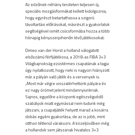
Az edzőnek néhány területen teljesen új,
speciális mozgásformákat kellett kidolgoznia,
hogy egyrészt betartathassa a szigorú
távoltartási előírásokat, másrészt a gyakorlatok
segítségével ismét csúcsformába hozza a több
hónapig kényszerpihenőn lévő játékosokat.
Dimeo van der Horst a holland válogatott
elsőszámú férfijátékosa, a 2018-as FIBA 3×3
Világbajnokság ezüstérmes csapatának a tagja
úgy nyilatkozott, hogy neki is nagyon hiányzott
már a pályán való játék és a versenyek is.
„Most már végre visszatérhettünk pályára és
ez nagy örömet jelent mindannyiunknak.
Sajnos, egyelőre a központi egészségvédő
szabályok miatt egymással nem tudunk még
játszani, a csapatjáték helyett marad a kosárra
dobás egyéni gyakorlása, de az is jobb, mint
otthon tétlenül várakozni. A közeljövőben még
a hollandok sem játszanak hivatalos 3×3