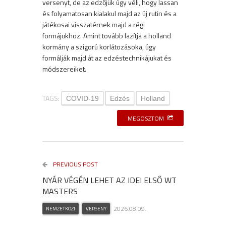
versenyt, de az edzőjük úgy véli, hogy lassan
és folyamatosan kialakul majd az új rutin és a
játékosai visszatérnek majd a régi
formájukhoz. Amint tovább lazítja a holland
kormány a szigorú korlátozásoka, úgy
formálják majd át az edzéstechnikájukat és
módszereiket.
TAGS:
COVID-19
Edzés
Holland
MEGOSZTOM
PREVIOUS POST
NYÁR VÉGÉN LEHET AZ IDEI ELSŐ WT
MASTERS
2026.08.09.
NEMZETKÖZI
VERSENY