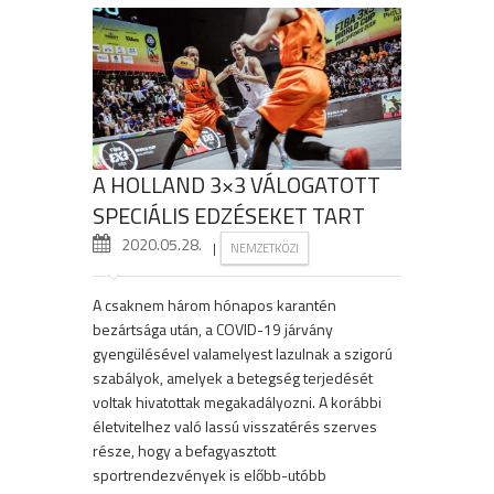
A HOLLAND 3×3 VÁLOGATOTT
SPECIÁLIS EDZÉSEKET TART
2020.05.28.
|
NEMZETKÖZI
A csaknem három hónapos karantén
bezártsága után, a COVID-19 járvány
gyengülésével valamelyest lazulnak a szigorú
szabályok, amelyek a betegség terjedését
voltak hivatottak megakadályozni. A korábbi
életvitelhez való lassú visszatérés szerves
része, hogy a befagyasztott
sportrendezvények is előbb-utóbb