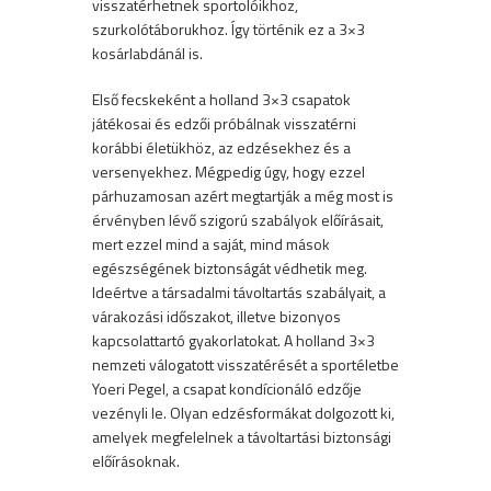
visszatérhetnek sportolóikhoz,
szurkolótáborukhoz. Így történik ez a 3×3
kosárlabdánál is.
Első fecskeként a holland 3×3 csapatok
játékosai és edzői próbálnak visszatérni
korábbi életükhöz, az edzésekhez és a
versenyekhez. Mégpedig úgy, hogy ezzel
párhuzamosan azért megtartják a még most is
érvényben lévő szigorú szabályok előírásait,
mert ezzel mind a saját, mind mások
egészségének biztonságát védhetik meg.
Ideértve a társadalmi távoltartás szabályait, a
várakozási időszakot, illetve bizonyos
kapcsolattartó gyakorlatokat. A holland 3×3
nemzeti válogatott visszatérését a sportéletbe
Yoeri Pegel, a csapat kondícionáló edzője
vezényli le. Olyan edzésformákat dolgozott ki,
amelyek megfelelnek a távoltartási biztonsági
előírásoknak.