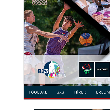
FŐOLDAL
3X3
HÍREK
EREDM