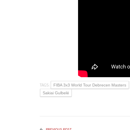
TAGS:
FIBA 3x3 World Tour Debrecen Masters
Sakiai Gulbelé
PREVIOUS POST