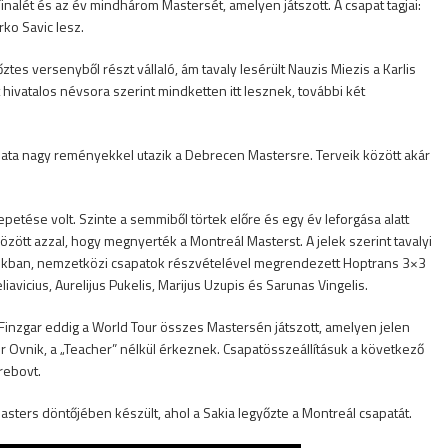
nalét és az év mindhárom Mastersét, amelyen játszott. A csapat tagjai:
ko Savic lesz.
tes versenyből részt vállaló, ám tavaly lesérült Nauzis Miezis a Karlis
hivatalos névsora szerint mindketten itt lesznek, további két
pata nagy reményekkel utazik a Debrecen Mastersre. Terveik között akár
petése volt. Szinte a semmiből törtek előre és egy év leforgása alatt
között azzal, hogy megnyerték a Montreál Masterst. A jelek szerint tavalyi
zájukban, nemzetközi csapatok részvételével megrendezett Hoptrans 3×3
iavicius, Aurelijus Pukelis, Marijus Uzupis és Sarunas Vingelis.
 Finzgar eddig a World Tour összes Mastersén játszott, amelyen jelen
r Ovnik, a „Teacher” nélkül érkeznek. Csapatösszeállításuk a következő
Srebovt.
sters döntőjében készült, ahol a Sakia legyőzte a Montreál csapatát.