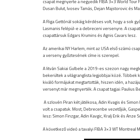
csapat megnyerte a negyedik FIBA 3×3 World Tour Fi
Dusan Bulut, Ivosev Tamás, Dejan Majstorovic és Mar
A Riga Gettónál sokáig kérdéses volt, hogy a sok győz
Lasmanis felépül-e a debreceni versenyre. A csapat 
csapattársuk Edgars Krumins és Agnis Cavars lesz.
Az amerikai NY Harlem, mint az USA első számú csa
a verseny győztesének címe is szerepel.
A litván Sakiai Gulbele a 2019-es szezon nagy megle
bekerültek a világranglista legjobbjai közé. Többek 
kiváló formájukat megtartották, hiszen idén, a ha
versenyt már megnyerték. A csapat tagjai: Paulius Bel
A szlovén Piran két játékosa, Adin Kvagis és Simon
volt a csapatuk. Most, Debrecenbe vezetőjük, Gaspe
lesz: Simon Finzgar, Adin Kavgic, Kralj Erik és Anze 
A következő videó a tavalyi FIBA 3×3 WT Montreal Ma