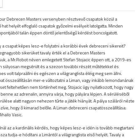
our Debrecen Masters versenyben résztvevő csapatok közül a
hat helyét elfoglaló csapatok győzelmi esélyeit latolgatta. Minden
pontjából talán éppen döntő jelentőségű kérdést boncolgatott.
a csapat képes lesz-e folytatni a korábbi évek debreceni sikereit?
legnagyobb sikerüket tavaly érték el a Debrecen Masters
uk, a Mr.Robot néven emlegetett Stefan Stojacic éppen ott, a 2019-es
en súlyosan megsérült és a szezon további részét műtétekkel és
pes volt talpraállni és egészen a világranglista éléig meg sem állni.
apat összeállításán mer-e változtatni a Liman, vagy inkább lemondanának
eset feltehetően nem történhet meg. Stojacic úgy nyilatkozott, hogy nagy
 benne az adrenalin, annyira várja, hogy pályára lépjen. A sérüléséből
érülése alatt nagyon nehezen tűrte a játék hiányát. A pálya száláról nézte
zíve, hogy ő kimarad belőle. A Liman debreceni csapatösszeállítása:
ihailo Vasic.
dnál az a kardinális kérdés, hogy képes lesz-e idén is tovább megtartani
za tudja-e hódítani a Limántól a világranglista első helyét. Tavaly a