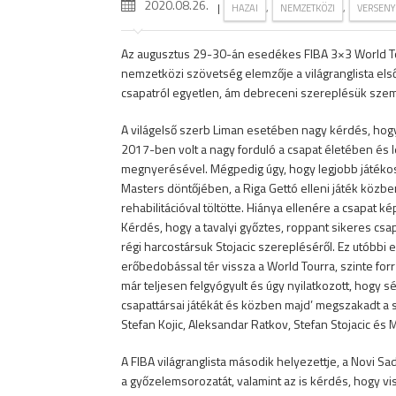
2020.08.26.
|
,
,
HAZAI
NEMZETKÖZI
VERSENY
Az augusztus 29-30-án esedékes FIBA 3×3 World T
nemzetközi szövetség elemzője a világranglista első 
csapatról egyetlen, ám debreceni szereplésük szem
A világelső szerb Liman esetében nagy kérdés, hogy 
2017-ben volt a nagy forduló a csapat életében és 
megnyerésével. Mégpedig úgy, hogy legjobb játékos
Masters döntőjében, a Riga Gettó elleni játék közb
rehabilitációval töltötte. Hiánya ellenére a csapat ké
Kérdés, hogy a tavalyi győztes, roppant sikeres cs
régi harcostársuk Stojacic szerepléséről. Ez utóbbi 
erőbedobással tér vissza a World Tourra, szinte forr
már teljesen felgyógyult és úgy nyilatkozott, hogy s
csapattársai játékát és közben majd’ megszakadt a s
Stefan Kojic, Aleksandar Ratkov, Stefan Stojacic és M
A FIBA világranglista második helyezettje, a Novi Sa
a győzelemsorozatát, valamint az is kérdés, hogy viss