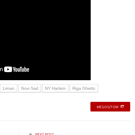
Liman
Novi Sad
NY Harlem
Riga Ghetto
MEGOSZTOM
NEXT POST