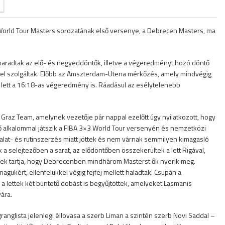
orld Tour Masters sorozatának első versenye, a Debrecen Masters, ma
aradtak az elő- és negyeddöntők, illetve a végeredményt hozó döntő
l szolgáltak. Előbb az Amszterdam-Utena mérkőzés, amely mindvégig
lett a 16:18-as végeredmény is. Ráadásul az esélytelenebb
raz Team, amelynek vezetője pár nappal ezelőtt úgy nyilatkozott, hogy
 alkalommal játszik a FIBA 3×3 World Tour versenyén és nemzetközi
ztalat- és rutinszerzés miatt jöttek és nem várnak semmilyen kimagasló
a selejtezőben a sarat, az elődöntőben összekerültek a lett Rigával,
nek tartja, hogy Debrecenben mindhárom Masterst ők nyerik meg.
gukért, ellenfelükkel végig fejfej mellett haladtak. Csupán a
 lettek két büntető dobást is begyűjtöttek, amelyeket Lasmanis
vára.
ranglista jelenlegi éllovasa a szerb Liman a szintén szerb Novi Saddal –