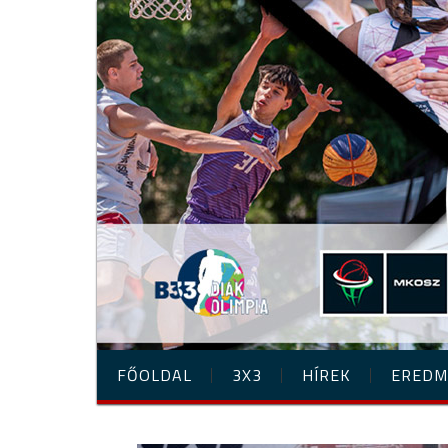
FŐOLDAL
3X3
HÍREK
EREDM