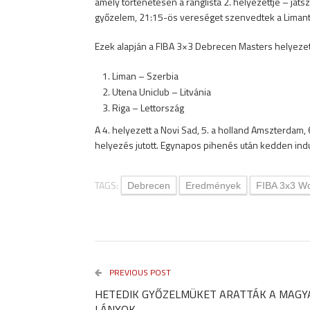
amely történetesen a ranglista 2. helyezettje – játs
győzelem, 21:15-ös vereséget szenvedtek a Limantól
Ezek alapján a FIBA 3×3 Debrecen Masters helyezett
Liman – Szerbia
Utena Uniclub – Litvánia
Riga – Lettország
A 4. helyezett a Novi Sad, 5. a holland Amszterdam,
helyezés jutott. Egynapos pihenés után kedden ind
TAGS:
Debrecen
Eredmények
FIBA 3x3 Wo
PREVIOUS POST
HETEDIK GYŐZELMÜKET ARATTÁK A MAGY
LÁNYOK