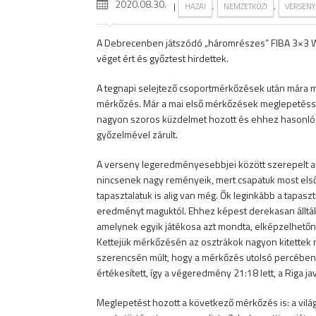
2020.08.30.
|
,
,
HAZAI
NEMZETKÖZI
VERSENY
A Debrecenben játszódó „háromrészes” FIBA 3×3 W
véget ért és győztest hirdettek.
A tegnapi selejtező csoportmérkőzések után mára m
mérkőzés. Már a mai első mérkőzések meglepetésse
nagyon szoros küzdelmet hozott és ehhez hasonló 
győzelmével zárult.
A verseny legeredményesebbjei között szerepelt a G
nincsenek nagy reményeik, mert csapatuk most első
tapasztalatuk is alig van még. Ők leginkább a tapas
eredményt maguktól. Ehhez képest derekasan állták 
amelynek egyik játékosa azt mondta, elképzelhető
Kettejük mérkőzésén az osztrákok nagyon kitettek ma
szerencsén múlt, hogy a mérkőzés utolsó percében a
értékesített, így a végeredmény 21:18 lett, a Riga ja
Meglepetést hozott a következő mérkőzés is: a világ