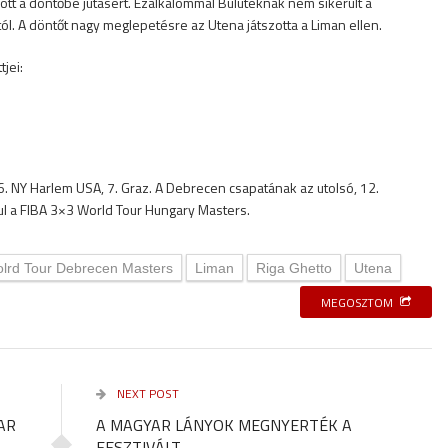
zott a döntőbe jutásért. Ezalkalommal Bulutéknak nem sikerült a
. A döntőt nagy meglepetésre az Utena játszotta a Liman ellen.
jei:
 6. NY Harlem USA, 7. Graz. A Debrecen csapatának az utolsó, 12.
ul a FIBA 3×3 World Tour Hungary Masters.
lrd Tour Debrecen Masters
Liman
Riga Ghetto
Utena
MEGOSZTOM
NEXT POST
AR
A MAGYAR LÁNYOK MEGNYERTÉK A
FESZTIVÁLT