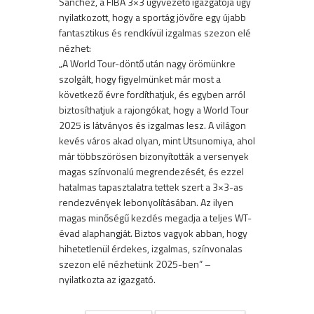
Sanchez, a FIBA 3×3 ügyvezető igazgatója úgy
nyilatkozott, hogy a sportág jövőre egy újabb
fantasztikus és rendkívül izgalmas szezon elé
nézhet:
„A World Tour-döntő után nagy örömünkre
szolgált, hogy figyelmünket már most a
következő évre fordíthatjuk, és egyben arról
biztosíthatjuk a rajongókat, hogy a World Tour
2025 is látványos és izgalmas lesz. A világon
kevés város akad olyan, mint Utsunomiya, ahol
már többszörösen bizonyították a versenyek
magas színvonalú megrendezését, és ezzel
hatalmas tapasztalatra tettek szert a 3×3-as
rendezvények lebonyolításában. Az ilyen
magas minőségű kezdés megadja a teljes WT-
évad alaphangját. Biztos vagyok abban, hogy
hihetetlenül érdekes, izgalmas, színvonalas
szezon elé nézhetünk 2025-ben” –
nyilatkozta az igazgató.