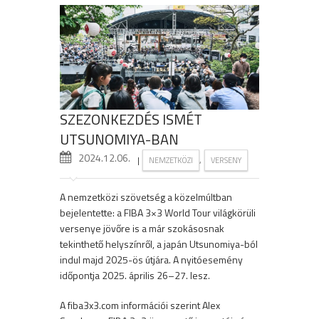
SZEZONKEZDÉS ISMÉT
UTSUNOMIYA-BAN
2024.12.06.
|
,
NEMZETKÖZI
VERSENY
A nemzetközi szövetség a közelmúltban
bejelentette: a FIBA 3×3 World Tour világkörüli
versenye jövőre is a már szokásosnak
tekinthető helyszínről, a japán Utsunomiya-ból
indul majd 2025-ös útjára. A nyitóesemény
időpontja 2025. április 26–27. lesz.
A fiba3x3.com információi szerint Alex