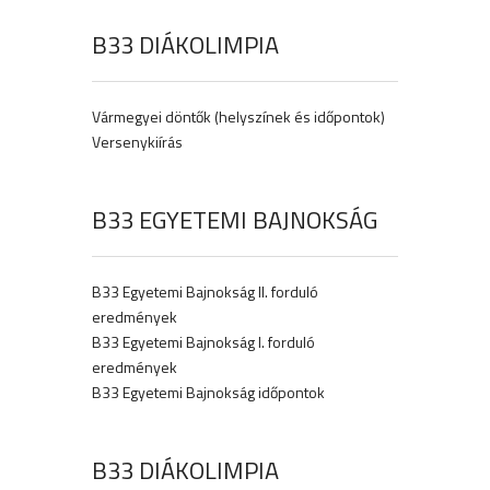
B33 DIÁKOLIMPIA
Vármegyei döntők (helyszínek és időpontok)
Versenykiírás
B33 EGYETEMI BAJNOKSÁG
B33 Egyetemi Bajnokság II. forduló
eredmények
B33 Egyetemi Bajnokság I. forduló
eredmények
B33 Egyetemi Bajnokság időpontok
B33 DIÁKOLIMPIA