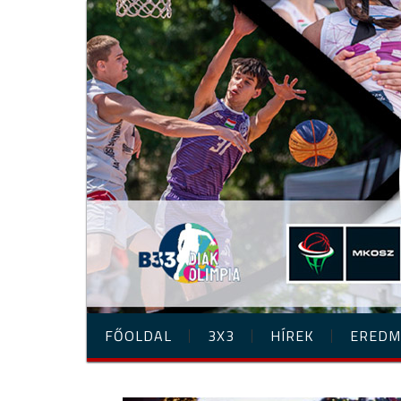
FŐOLDAL
3X3
HÍREK
EREDM