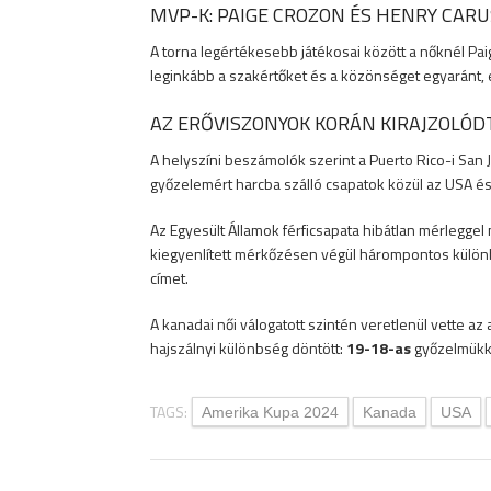
MVP-K: PAIGE CROZON ÉS HENRY CAR
A torna legértékesebb játékosai között a nőknél Pai
leginkább a szakértőket és a közönséget egyaránt,
AZ ERŐVISZONYOK KORÁN KIRAJZOLÓD
A helyszíni beszámolók szerint a Puerto Rico-i San
győzelemért harcba szálló csapatok közül az USA é
Az Egyesült Államok férficsapata hibátlan mérleggel
kiegyenlített mérkőzésen végül hárompontos külö
címet.
A kanadai női válogatott szintén veretlenül vette az
hajszálnyi különbség döntött:
19-18-as
győzelmükkel
TAGS:
Amerika Kupa 2024
Kanada
USA