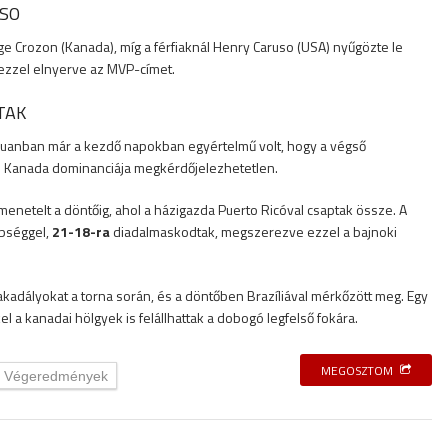
USO
ge Crozon (Kanada), míg a férfiaknál Henry Caruso (USA) nyűgözte le
 ezzel elnyerve az MVP-címet.
TAK
 Juanban már a kezdő napokban egyértelmű volt, hogy a végső
s Kanada dominanciája megkérdőjelezhetetlen.
 menetelt a döntőig, ahol a házigazda Puerto Ricóval csaptak össze. A
nbséggel,
21-18-ra
diadalmaskodtak, megszerezve ezzel a bajnoki
 akadályokat a torna során, és a döntőben Brazíliával mérkőzött meg. Egy
 a kanadai hölgyek is felállhattak a dobogó legfelső fokára.
MEGOSZTOM
Végeredmények