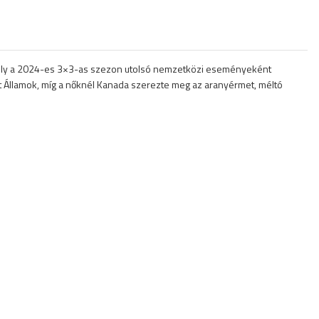
mely a 2024-es 3×3-as szezon utolsó nemzetközi eseményeként
ült Államok, míg a nőknél Kanada szerezte meg az aranyérmet, méltó