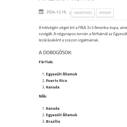
2024.12.16.
|
,
NEMZETKÖZI
VERSENY
A hétvégén véget ért a FIBA 3×3 Amerika-kupa, a
szolgált. A négynapos tornán a férfiaknál az Egyes
lezárásaként a szezon izgalmainak.
A DOBOGÓSOK:
Férfiak:
Egyesült Államok
Puerto Rico
Kanada
Nők:
Kanada
Egyesült Államok
Brazília