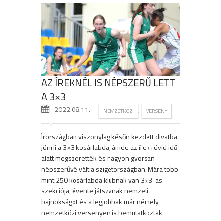
AZ ÍREKNÉL IS NÉPSZERŰ LETT
A 3×3
2022.08.11.
|
,
NEMZETKÖZI
VERSENY
Írországban viszonylag későn kezdett divatba
jönni a 3×3 kosárlabda, ámde az írek rövid idő
alatt megszerették és nagyon gyorsan
népszerűvé vált a szigetországban. Mára több
mint 250 kosárlabda klubnak van 3×3-as
szekciója, évente játszanak nemzeti
bajnokságot és a legjobbak már némely
nemzetközi versenyen is bemutatkoztak.