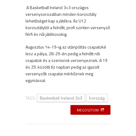
A Basketball Ireland 3×3 országos
versenysorozatban minden korosztály
lehetőséget kap a játékra. Az U12
korosztálytól a felnőtt, profi szinten versenyző
férfi és női játékosokig.
Augusztus 14-19-ig az utánpótlás csapatoké
lesz a pálya, 28-29-én pedig a felnőtt női
csapatok és a szeniorok versenyeznek. A 19
és 29. közötti tíz napban pedig az igazolt
versenyzők csapatai mérkőznek meg
egymással.
TAGS:
Basketball Ireland 3x3
Írország
MEGOSZTOM