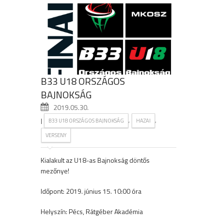
B33 U18 ORSZÁGOS
BAJNOKSÁG
2019.05.30.
|
,
,
B33 U18 ORSZÁGOS BAJNOKSÁG
HAZAI
VERSENY
Kialakult az U18-as Bajnokság döntős
mezőnye!
Időpont: 2019. június 15. 10:00 óra
Helyszín: Pécs, Rátgéber Akadémia