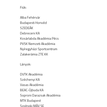
Fiúk:
Alba Fehérvár
Budapesti Honvéd
SZEDEÁK
Debreceni KA
Kosárlabda Akadémia Pécs
PVSK Nemzeti Akadémia
Nyíregyházi Sportcentrum
Zalakerámia ZTE KK
Lányok:
DVTK Akadémia
Széchenyi KA
Vasas Akadémia
BEAC-Újbuda KA
Soproni Darazsak Akadémia
MTK Budapest
Szolnoki MÁV SE