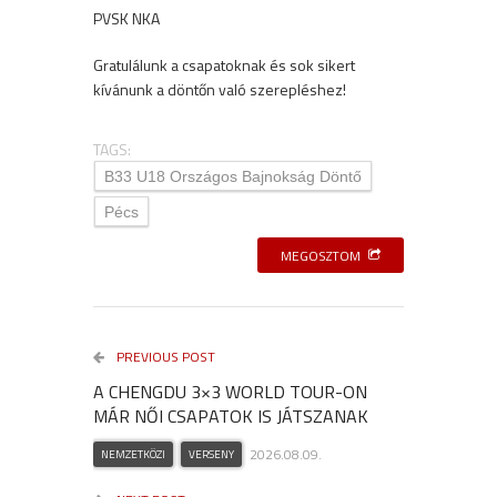
PVSK NKA
Gratulálunk a csapatoknak és sok sikert
kívánunk a döntőn való szerepléshez!
TAGS:
B33 U18 Országos Bajnokság Döntő
Pécs
MEGOSZTOM
PREVIOUS POST
A CHENGDU 3×3 WORLD TOUR-ON
MÁR NŐI CSAPATOK IS JÁTSZANAK
2026.08.09.
NEMZETKÖZI
VERSENY