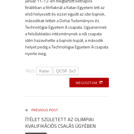
január 11-12-én megtartott kétnapos
fináléban a férfiaknál a Katari Egyetem lett az
első helyezett és ezzel együtt az idei bajnok,
másodikak lettek a Dohai Tudományos és
Technológiai Egyetem A csapata. Ugyanennek
a felsőoktatási intézménynek a női csapata
idén hazavihette a bajnoki kupát, a második
helyet pedig a Technológiai Egyetem A csapata
nyerte meg.
TAGS:
Katar
QCSF 3x3
MEGOSZTOM
PREVIOUS POST
ÍTÉLET SZÜLETETT AZ OLIMPIAI
KVALIFIKÁCIÓS CSALÁS ÜGYÉBEN