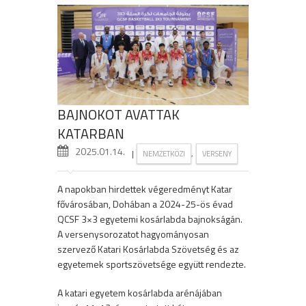
BAJNOKOT AVATTAK
KATARBAN
2025.01.14.
|
,
NEMZETKÖZI
VERSENY
A napokban hirdettek végeredményt Katar
fővárosában, Dohában a 2024-25-ös évad
QCSF 3×3 egyetemi kosárlabda bajnokságán.
A versenysorozatot hagyományosan
szervező Katari Kosárlabda Szövetség és az
egyetemek sportszövetsége együtt rendezte.
A katari egyetem kosárlabda arénájában