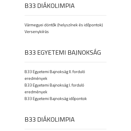
B33 DIÁKOLIMPIA
Vármegyei döntők (helyszínek és időpontok)
Versenykiírás
B33 EGYETEMI BAJNOKSÁG
B33 Egyetemi Bajnokság II. forduló
eredmények
B33 Egyetemi Bajnokság I. forduló
eredmények
B33 Egyetemi Bajnokság időpontok
B33 DIÁKOLIMPIA