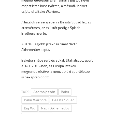
megmérettetésén a férfiaknál a Big wo nevű
csapat lett a kupagyőztes, a második helyet
csípte el a Baku Warriors.
A fiatalok versenyében a Beasts Squad lett az
aranyérmes, az ezüstöt pedig a Splash
Brothers nyerte.
A 2016. legjobb játékosa címet Nadir
Akhemedov kapta.
Bakuban népszerű és sokak által játszott sport
a 3×3. 2015-ben, az Európa Játékok
megrendezésével a nemzetközi sportéletbe
is bekapcsolódott.
TAGS:
Azerbajdzsán
Baku
Baku Warriors
Beasts Squad
Big Wo
Nadir Akhemedov