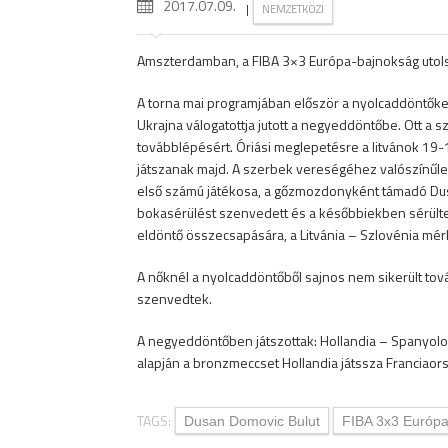
2017.07.09.
|
NEMZETKÖZI
Amszterdamban, a FIBA 3×3 Európa-bajnokság utol
A torna mai programjában először a nyolcaddöntőket j
Ukrajna válogatottja jutott a negyeddöntőbe. Ott a 
továbblépésért. Óriási meglepetésre a litvánok 19-1
játszanak majd. A szerbek vereségéhez valószínűleg 
első számú játékosa, a gőzmozdonyként támadó Du
bokasérülést szenvedett és a későbbiekben sérülte
eldöntő összecsapására, a Litvánia – Szlovénia mér
A nőknél a nyolcaddöntőből sajnos nem sikerült tov
szenvedtek.
A negyeddöntőben játszottak: Hollandia – Spanyolo
alapján a bronzmeccset Hollandia játssza Franciao
TAGS:
Dusan Domovic Bulut
FIBA 3x3 Európ