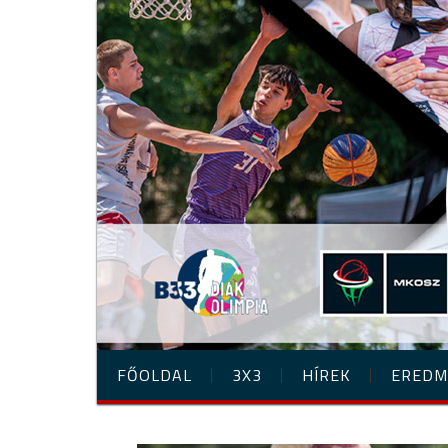
FŐOLDAL
3X3
HÍREK
EREDM