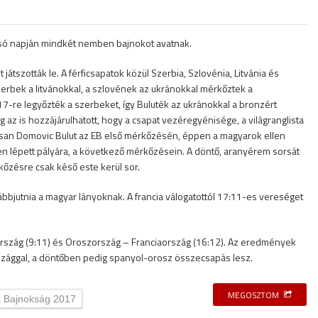
só napján mindkét nemben bajnokot avatnak.
átszották le. A férficsapatok közül Szerbia, Szlovénia, Litvánia és
szerbek a litvánokkal, a szlovének az ukránokkal mérkőztek a
7-re legyőzték a szerbeket, így Buluték az ukránokkal a bronzért
az is hozzájárulhatott, hogy a csapat vezéregyénisége, a világranglista
san Domovic Bulut az EB első mérkőzésén, éppen a magyarok ellen
n lépett pályára, a következő mérkőzésein. A döntő, aranyérem sorsát
kőzésre csak késő este kerül sor.
ábbjutnia a magyar lányoknak. A francia válogatottól 17:11-es vereséget
rszág (9:11) és Oroszország – Franciaország (16:12). Az eredmények
rszággal, a döntőben pedig spanyol-orosz összecsapás lesz.
MEGOSZTOM
a Bajnokság 2017