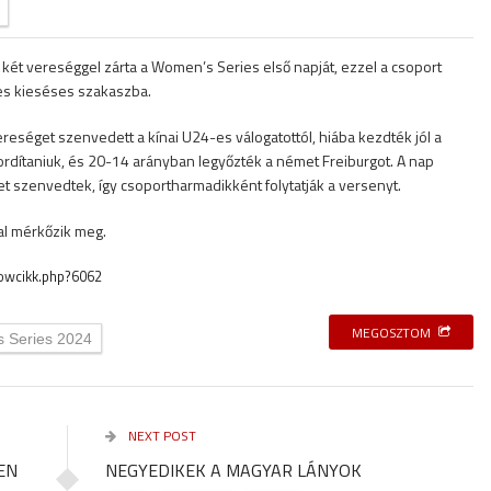
ét vereséggel zárta a Women’s Series első napját, ezzel a csoport
es kieséses szakaszba.
séget szenvedett a kínai U24-es válogatottól, hiába kezdték jól a
ordítaniuk, és 20-14 arányban legyőzték a német Freiburgot. A nap
szenvedtek, így csoportharmadikként folytatják a versenyt.
al mérkőzik meg.
owcikk.php?6062
MEGOSZTOM
 Series 2024
NEXT POST
EN
NEGYEDIKEK A MAGYAR LÁNYOK