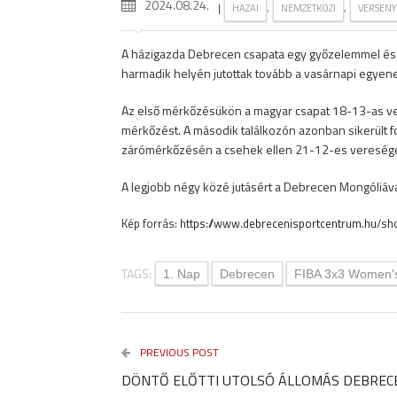
2024.08.24.
|
,
,
HAZAI
NEMZETKÖZI
VERSENY
A házigazda Debrecen csapata egy győzelemmel és k
harmadik helyén jutottak tovább a vasárnapi egyen
Az első mérkőzésükön a magyar csapat 18-13-as vere
mérkőzést. A második találkozón azonban sikerült f
zárómérkőzésén a csehek ellen 21-12-es vereséget 
A legjobb négy közé jutásért a Debrecen Mongóliáv
Kép forrás:
https://www.debrecenisportcentrum.hu/sh
TAGS:
1. Nap
Debrecen
FIBA 3x3 Women's
PREVIOUS POST
DÖNTŐ ELŐTTI UTOLSÓ ÁLLOMÁS DEBREC