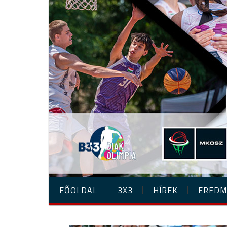
FŐOLDAL
3X3
HÍREK
EREDM