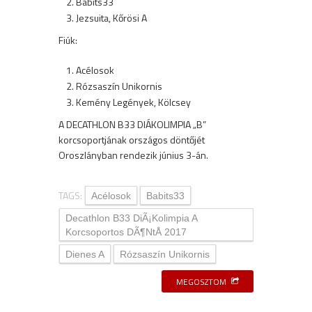
Babits33
Jezsuita, Kőrösi A
Fiúk:
Acélosok
Rózsaszín Unikornis
Kemény Legények, Kölcsey
A DECATHLON B33 DIÁKOLIMPIA „B”
korcsoportjának országos döntőjét
Oroszlányban rendezik június 3-án.
TAGS:
Acélosok
Babits33
Decathlon B33 DiÃ¡kolimpia A
Korcsoportos DÃ¶ntÅ 2017
Dienes A
Rózsaszín Unikornis
MEGOSZTOM