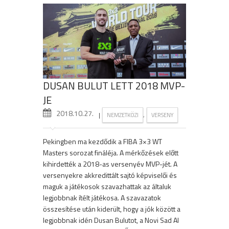
DUSAN BULUT LETT 2018 MVP-
JE
2018.10.27.
|
,
NEMZETKÖZI
VERSENY
Pekingben ma kezdődik a FIBA 3×3 WT
Masters sorozat fináléja. A mérkőzések előtt
kihirdették a 2018-as versenyév MVP-jét. A
versenyekre akkredittált sajtó képviselői és
maguk a játékosok szavazhattak az általuk
legjobbnak ítélt játékosa. A szavazatok
összesítése után kiderült, hogy a jók között a
legjobbnak idén Dusan Bulutot, a Novi Sad Al