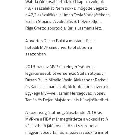
Wahda játékosát tartották. Ő kapta a voksok
43,7 százalékát. Nem sokkal mögötte végzett
a 42,3 százalékkal a Liman Tesla Vpda játékosa
Stefan Stojacic. A voksolás 3. helyezettje a
Riga Ghetto sportolója Karlis Lasmanis lett.
A nyertes Dusan Bulut a mostani díjjal a
hetedik MVP címet nyerte el ebben a
szezonban.
2018-ban az MVP cím elnyerésében a
legsikeresebb öt versenyző Stefan Stojacic,
Dusan Bulut, Mihailo Vasic, Aleksandar Ratkov
és Karlis Lasmanis volt, ők többször is nyertek.
Egy-egy MVP-vel Jasmin Hercegovac, Ivosev
Tamás és Dejan Majstorovic is büszjkélkedhet.
A közönség által megválasztandó 2018-as
MVP-re a FIBA már meghirdette a voksolást. A
választható játékosok között szerepel a
magyar Ivosev Tamás is. Szavazzatok rá minél