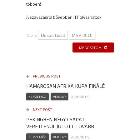
többen!
A szavazásról bővebben
ITT
olvashattok!
TAGS:
Dusan Bulut
MVP 2018
MEGOSZTOM
PREVIOUS POST
HAMAROSAN AFRIKA KUPA FINÁLÉ
2026.08.09.
NEMZETKÖZI
VERSENY
NEXT POST
PEKINGBEN NÉGY CSAPAT
VERETLENÜL JUTOTT TOVÁBB
2026.08.09.
NEMZETKÖZI
VERSENY