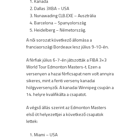
Kanada
Dallas 3XBA – USA
Nunawading CLB.EXE – Ausztrália
Barcelona – Spanyolország
Heidelberg – Németország.
A női sorozat következő állomása a
franciaországi Bordeaux lesz július 9-10-én.
A férfiak július 6-7-én játszották a FIBA 3×3
World Tour Edmonton Masters-t. Ezen a
versenyen a hazai férficsapat nem volt annyira
sikeres, mint a fenti verseny kanadai
hölgyversenyzői. A kanadai Winnipeg csupán a
14. helyre kvalifikálta a csapatot.
A végső állás szerint az Edmonton Masters
első öt helyezettjei a következő csapatok
lettek:
Miami – USA