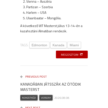
Vienna – Ausztria
Partizan – Szerbia
Harlem – USA
Ulaanbaatar – Mongólia.
A következő WT Masterst július 13-14-én a
kazahsztáni Almatiban rendezik.
TAGS:
Edmonton
Kanada
Miami
MEGOSZTOM
PREVIOUS POST
KANADÁBAN JÁTSSZÁK AZ ÖTÖDIK
MASTERST
2026.08.08.
NEMZETKÖZI
VERSENY
NEXT POST