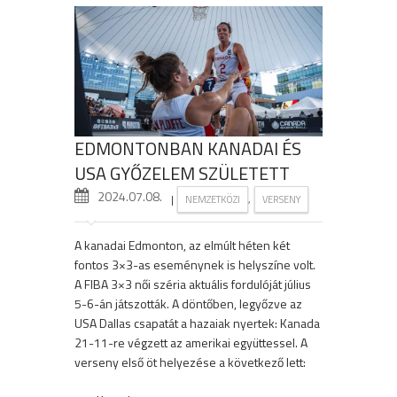
EDMONTONBAN KANADAI ÉS
USA GYŐZELEM SZÜLETETT
2024.07.08.
|
,
NEMZETKÖZI
VERSENY
A kanadai Edmonton, az elmúlt héten két
fontos 3×3-as eseménynek is helyszíne volt.
A FIBA 3×3 női széria aktuális fordulóját július
5-6-án játszották. A döntőben, legyőzve az
USA Dallas csapatát a hazaiak nyertek: Kanada
21-11-re végzett az amerikai együttessel. A
verseny első öt helyezése a következő lett: