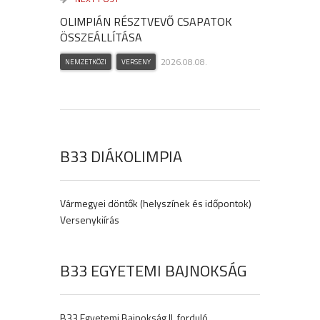
OLIMPIÁN RÉSZTVEVŐ CSAPATOK
ÖSSZEÁLLÍTÁSA
2026.08.08.
NEMZETKÖZI
VERSENY
B33 DIÁKOLIMPIA
Vármegyei döntők (helyszínek és időpontok)
Versenykiírás
B33 EGYETEMI BAJNOKSÁG
B33 Egyetemi Bajnokság II. forduló