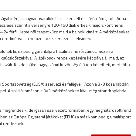
át idén, a magyar nyaralók által is kedvelt és sűrűn látogatott, Adria-
k becslése szerint a versenyre 120-150 diák érkezik majd a kontinens
4 férfi, illetve női csapat küzd majd a bajnoki címért. A mérkőzéseket
nnak eredményeit a nemzetközi szervezet is elismeri.
lölték ki, ez pedig garantálja a hatalmas nézőszámot, hiszen a
n csúcsidőszakával. A játékosok rendelkezésére két pálya áll majd, az
átsszák. Küzdelmüket nagyszámú közönség élőben követheti, mert több
 Sportszövetség (EUSA) szervezi és felügyeli. Azon a 3×3 kosárlabdán
epel. A spliti állomáson a 3×3 mérkőzéseken kívül még strandröplabda
e megrendezik, de igazán szervezett formában, egy meghatározott rend
ben az Európai Egyetemi Játékokat (EEUG) a másikban pedig a multisport
at rendeznek.