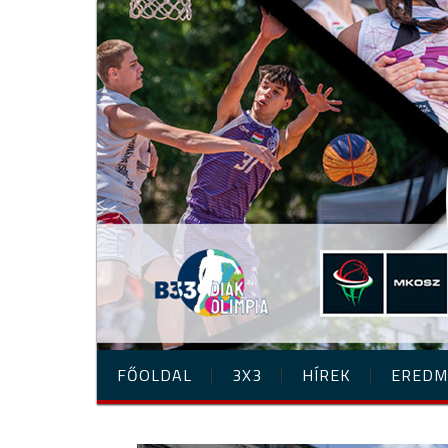
FŐOLDAL
3X3
HÍREK
EREDM