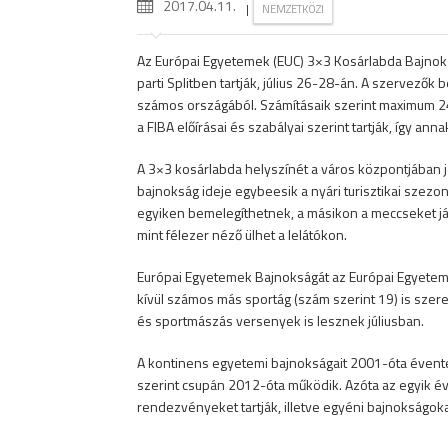
2017.04.11.
|
NEMZETKÖZI
Az Európai Egyetemek (EUC) 3×3 Kosárlabda Bajnokság
parti Splitben tartják, július 26-28-án. A szervező
számos országából. Számításaik szerint maximum 24-2
a FIBA előírásai és szabályai szerint tartják, így a
A 3×3 kosárlabda helyszínét a város központjában je
bajnokság ideje egybeesik a nyári turisztikai szezo
egyiken bemelegíthetnek, a másikon a meccseket j
mint félezer néző ülhet a lelátókon.
Európai Egyetemek Bajnokságát az Európai Egyetemi
kívül számos más sportág (szám szerint 19) is szer
és sportmászás versenyek is lesznek júliusban.
A kontinens egyetemi bajnokságait 2001-óta évent
szerint csupán 2012-óta működik. Azóta az egyik év
rendezvényeket tartják, illetve egyéni bajnokságok