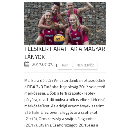
FÉLSIKERT ARATTAK A MAGYAR
LÁNYOK
2017.07.07.
|
,
HAZAI
NEMZETKÖZI
Ma, kora délután Amszterdamban elkezdődtek
a FIBA 3×3 Európba-bajnokság 2017 selejtező
mérkőzései. Előbb a férfi csapatok léptek
pályára, rövid idő múlva a nők is elkezdték első
mérkőzésüket. Az eddigi eredmények szerint
a férfiaknál Szlovénia legyőzte a cseheket
(21:13), Oroszország a svájci válogatottat
(20:17), Litvánia Csehországot (20:15) és a