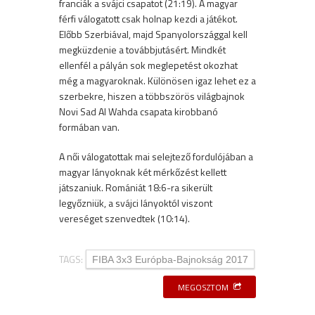
franciák a svájci csapatot (21:19). A magyar
férfi válogatott csak holnap kezdi a játékot.
Előbb Szerbiával, majd Spanyolországgal kell
megküzdenie a továbbjutásért. Mindkét
ellenfél a pályán sok meglepetést okozhat
még a magyaroknak. Különösen igaz lehet ez a
szerbekre, hiszen a többszörös világbajnok
Novi Sad Al Wahda csapata kirobbanó
formában van.
A női válogatottak mai selejtező fordulójában a
magyar lányoknak két mérkőzést kellett
játszaniuk. Romániát 18:6-ra sikerült
legyőzniük, a svájci lányoktól viszont
vereséget szenvedtek (10:14).
TAGS:
FIBA 3x3 Európba-Bajnokság 2017
MEGOSZTOM