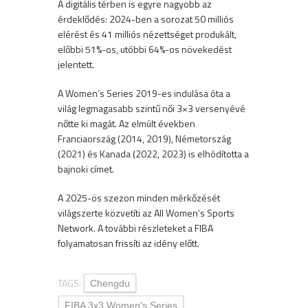
A digitális térben is egyre nagyobb az
érdeklődés: 2024-ben a sorozat 50 milliós
elérést és 41 milliós nézettséget produkált,
előbbi 51%-os, utóbbi 64%-os növekedést
jelentett.
A Women’s Series 2019-es indulása óta a
világ legmagasabb szintű női 3×3 versenyévé
nőtte ki magát. Az elmúlt években
Franciaország (2014, 2019), Németország
(2021) és Kanada (2022, 2023) is elhódította a
bajnoki címet.
A 2025-ös szezon minden mérkőzését
világszerte közvetíti az All Women’s Sports
Network. A további részleteket a FIBA
folyamatosan frissíti az idény előtt.
TAGS:
Chengdu
FIBA 3x3 Women's Series