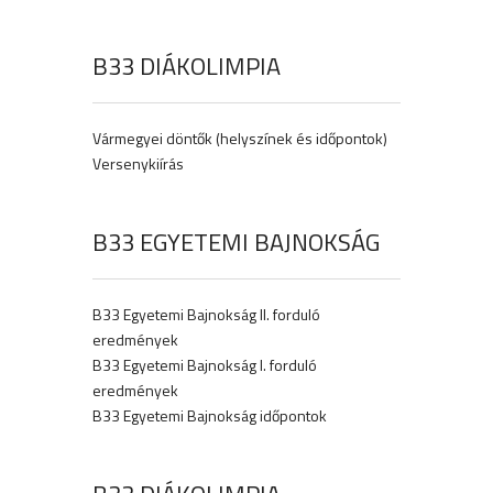
B33 DIÁKOLIMPIA
Vármegyei döntők (helyszínek és időpontok)
Versenykiírás
B33 EGYETEMI BAJNOKSÁG
B33 Egyetemi Bajnokság II. forduló
eredmények
B33 Egyetemi Bajnokság I. forduló
eredmények
B33 Egyetemi Bajnokság időpontok