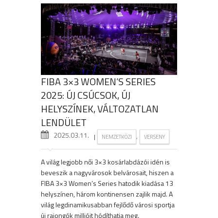
FIBA 3×3 WOMEN’S SERIES
2025: ÚJ CSÚCSOK, ÚJ
HELYSZÍNEK, VÁLTOZATLAN
LENDÜLET
2025.03.11.
|
,
NEMZETKÖZI
VERSENY
A világ legjobb női 3×3 kosárlabdázói idén is
beveszik a nagyvárosok belvárosait, hiszen a
FIBA 3×3 Women’s Series hatodik kiadása 13
helyszínen, három kontinensen zajlik majd. A
világ legdinamikusabban fejlődő városi sportja
új rajongók millióit hódíthatja meg.