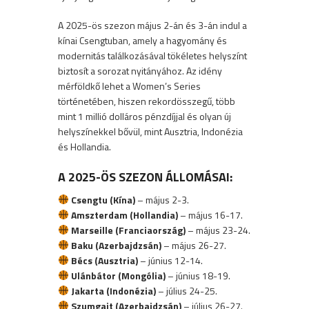
A 2025-ös szezon május 2-án és 3-án indul a
kínai Csengtuban, amely a hagyomány és
modernitás találkozásával tökéletes helyszínt
biztosít a sorozat nyitányához. Az idény
mérföldkő lehet a Women’s Series
történetében, hiszen rekordösszegű, több
mint 1 millió dolláros pénzdíjjal és olyan új
helyszínekkel bővül, mint Ausztria, Indonézia
és Hollandia.
A 2025-ÖS SZEZON ÁLLOMÁSAI:
Csengtu (Kína)
– május 2-3.
Amszterdam (Hollandia)
– május 16-17.
Marseille (Franciaország)
– május 23-24.
Baku (Azerbajdzsán)
– május 26-27.
Bécs (Ausztria)
– június 12-14.
Ulánbátor (Mongólia)
– június 18-19.
Jakarta (Indonézia)
– július 24-25.
Szumgait (Azerbajdzsán)
– július 26-27.