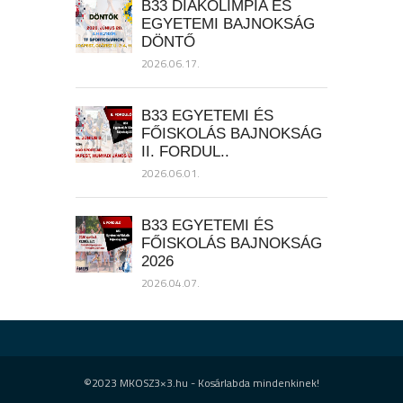
B33 DIÁKOLIMPIA ÉS
EGYETEMI BAJNOKSÁG
DÖNTŐ
2026.06.17.
B33 EGYETEMI ÉS
FŐISKOLÁS BAJNOKSÁG
II. FORDUL..
2026.06.01.
B33 EGYETEMI ÉS
FŐISKOLÁS BAJNOKSÁG
2026
2026.04.07.
©2023 MKOSZ3×3.hu - Kosárlabda mindenkinek!