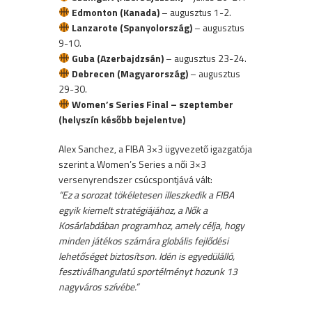
Edmonton (Kanada)
– augusztus 1-2.
Lanzarote (Spanyolország)
– augusztus
9-10.
Guba (Azerbajdzsán)
– augusztus 23-24.
Debrecen (Magyarország)
– augusztus
29-30.
Women’s Series Final – szeptember
(helyszín később bejelentve)
Alex Sanchez, a FIBA 3×3 ügyvezető igazgatója
szerint a Women’s Series a női 3×3
versenyrendszer csúcspontjává vált:
“Ez a sorozat tökéletesen illeszkedik a FIBA
egyik kiemelt stratégiájához, a Nők a
Kosárlabdában programhoz, amely célja, hogy
minden játékos számára globális fejlődési
lehetőséget biztosítson. Idén is egyedülálló,
fesztiválhangulatú sportélményt hozunk 13
nagyváros szívébe.”