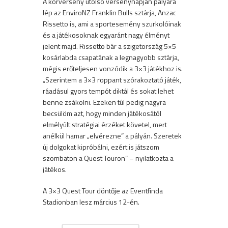
A körverseny utolsó versenynapján pályára
lép az EnviroNZ Franklin Bulls sztárja, Anzac
Rissetto is, ami a sportesemény szurkolóinak
és a játékosoknak egyaránt nagy élményt
jelent majd. Rissetto bár a szigetország 5×5
kosárlabda csapatának a legnagyobb sztárja,
mégis erőteljesen vonzódik a 3×3 játékhoz is.
„Szerintem a 3×3 roppant szórakoztató játék,
ráadásul gyors tempót diktál és sokat lehet
benne zsákolni. Ezeken túl pedig nagyra
becsülöm azt, hogy minden játékosától
elmélyült stratégiai érzéket követel, mert
anélkül hamar „elvérezne” a pályán. Szeretek
új dolgokat kipróbálni, ezért is játszom
szombaton a Quest Touron” – nyilatkozta a
játékos.
A 3×3 Quest Tour döntője az Eventfinda
Stadionban lesz március 12-én.