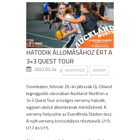
HATODIK ÁLLOMÁSÁHOZ ÉRT A
3×3 QUEST TOUR
2022.02.24.
|
,
NEMZETKÖZI
VERSENY
Szombaton, február 26-án játsszák Új-Zéland
legnagyobb városában Auckland-Northon a
3×3 Quest Tour országos verseny hatodik,
egyben utolsó állomásának mérkőzéseit. A
verseny helyszíne az Eventfinda Stadion lesz.
A nyilt verseny korosztályos résztvevői: U19,
U17 és U15.