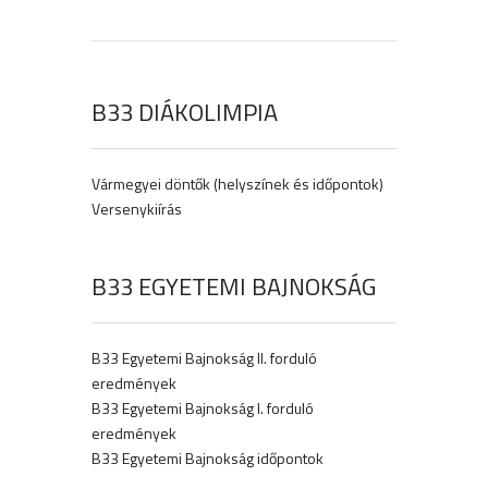
B33 DIÁKOLIMPIA
Vármegyei döntők (helyszínek és időpontok)
Versenykiírás
B33 EGYETEMI BAJNOKSÁG
B33 Egyetemi Bajnokság II. forduló
eredmények
B33 Egyetemi Bajnokság I. forduló
eredmények
B33 Egyetemi Bajnokság időpontok