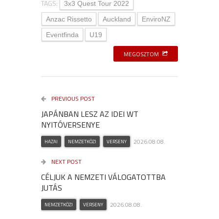
TAGS:
3x3 Quest Tour 2022
Anzac Rissetto
Auckland
EnviroNZ
Eventfinda
U19
MEGOSZTOM
PREVIOUS POST
JAPÁNBAN LESZ AZ IDEI WT
NYITÓVERSENYE
2026.08.08.
HAZAI
NEMZETKÖZI
VERSENY
NEXT POST
CÉLJUK A NEMZETI VÁLOGATOTTBA
JUTÁS
2026.08.08.
NEMZETKÖZI
VERSENY