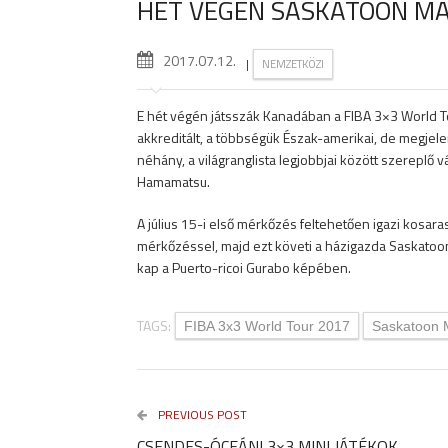
HÉT VÉGÉN SASKATOON M
2017.07.12.
|
NEMZETKÖZI
E hét végén játsszák Kanadában a FIBA 3×3 World T
akkreditált, a többségük Észak-amerikai, de megjel
néhány, a világranglista legjobbjai között szereplő vá
Hamamatsu.
A július 15-i első mérkőzés feltehetően igazi kosara
mérkőzéssel, majd ezt követi a házigazda Saskatoo
kap a Puerto-ricoi Gurabo képében.
TAGS:
FIBA 3x3 World Tour 2017
Saskatoon 
PREVIOUS POST
CSENDES-ÓCEÁNI 3×3 MINI JÁTÉKOK