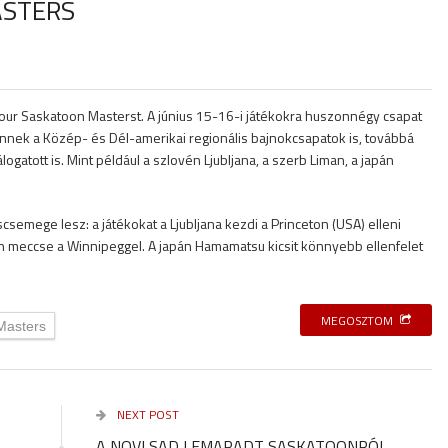
ASTERS
our Saskatoon Masterst. A június 15-16-i játékokra huszonnégy csapat
ennek a Közép- és Dél-amerikai regionális bajnokcsapatok is, továbbá
logatott is. Mint például a szlovén Ljubljana, a szerb Liman, a japán
scsemege lesz: a játékokat a Ljubljana kezdi a Princeton (USA) elleni
n meccse a Winnipeggel. A japán Hamamatsu kicsit könnyebb ellenfelet
MEGOSZTOM
Masters
NEXT POST
A NOVI SAD LEMARADT SASKATOONRÓL