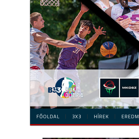
FŐOLDAL
3X3
HÍREK
EREDM