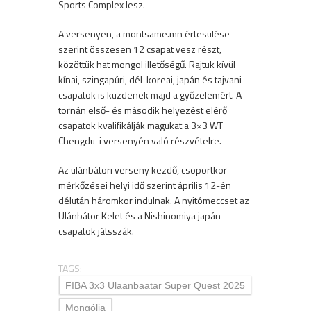
Sports Complex lesz.
A versenyen, a montsame.mn értesülése
szerint összesen 12 csapat vesz részt,
közöttük hat mongol illetőségű. Rajtuk kívül
kínai, szingapúri, dél-koreai, japán és tajvani
csapatok is küzdenek majd a győzelemért. A
tornán első- és második helyezést elérő
csapatok kvalifikálják magukat a 3×3 WT
Chengdu-i versenyén való részvételre.
Az ulánbátori verseny kezdő, csoportkör
mérkőzései helyi idő szerint április 12-én
délután háromkor indulnak. A nyitómeccset az
Ulánbátor Kelet és a Nishinomiya japán
csapatok játsszák.
TAGS:
FIBA 3x3 Ulaanbaatar Super Quest 2025
Mongólia