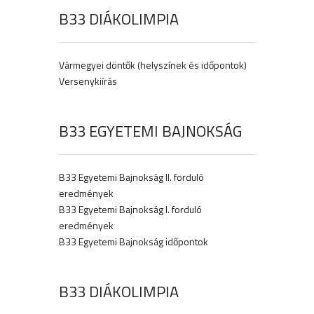
B33 DIÁKOLIMPIA
Vármegyei döntők (helyszínek és időpontok)
Versenykiírás
B33 EGYETEMI BAJNOKSÁG
B33 Egyetemi Bajnokság II. forduló
eredmények
B33 Egyetemi Bajnokság I. forduló
eredmények
B33 Egyetemi Bajnokság időpontok
B33 DIÁKOLIMPIA