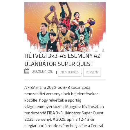
HÉTVÉGI 3×3-AS ESEMÉNY AZ
ULÁNBÁTOR SUPER QUEST
2025.04.09.
|
,
NEMZETKÖZI
VERSENY
A FIBA már a 2025-ös 3×3 kosárlabda
nemzetközi versenyeinek bejelentésekor
közölte, hogy felvették a sportág
világeseményei közé a Mongólia fővárosában
rendezendő FIBA 3×3 Ulánbátor Super Quest
2025. versenyt. A 2025. április 12-13-án
megtartandó rendezvény helyszíne a Central