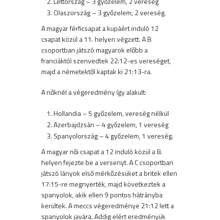
Lettország – 3 győzelem, 2 vereség
Olaszország – 3 győzelem, 2 vereség.
A magyar férficsapat a kupáért induló 12
csapat közül a 11. helyen végzett. A B
csoportban játszó magyarok előbb a
franciáktól szenvedtek 22:12-es vereséget,
majd a németektől kaptak ki 21:13-ra.
A nőknél a végeredmény így alakult:
Hollandia – 5 győzelem, vereség nélkül
Azerbajdzsán – 4 győzelem, 1 vereség
Spanyolország – 4 győzelem, 1 vereség.
A magyar női csapat a 12 induló közül a 8.
helyen fejezte be a versenyt. A C csoportban
játszó lányok első mérkőzésüket a britek ellen
17:15-re megnyerték, majd következtek a
spanyolok, akik ellen 9 pontos hátrányba
kerültek. A meccs végeredménye 21:12 lett a
spanyolok javára. Addig elért eredményük