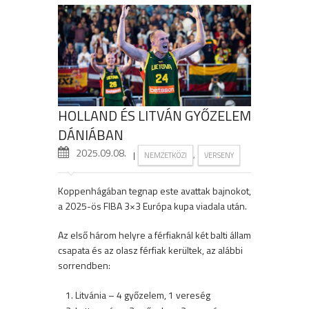
HOLLAND ÉS LITVÁN GYŐZELEM
DÁNIÁBAN
2025.09.08.
|
,
NEMZETKÖZI
VERSENY
Koppenhágában tegnap este avattak bajnokot,
a 2025-ös FIBA 3×3 Európa kupa viadala után.
Az első három helyre a férfiaknál két balti állam
csapata és az olasz férfiak kerültek, az alábbi
sorrendben:
Litvánia – 4 győzelem, 1 vereség