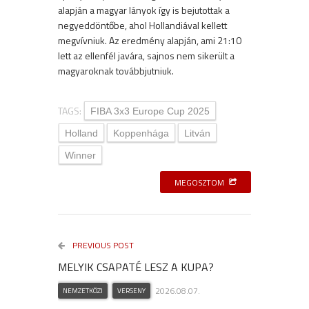
alapján a magyar lányok így is bejutottak a
negyeddöntőbe, ahol Hollandiával kellett
megvívniuk. Az eredmény alapján, ami 21:10
lett az ellenfél javára, sajnos nem sikerült a
magyaroknak továbbjutniuk.
TAGS:
FIBA 3x3 Europe Cup 2025
Holland
Koppenhága
Litván
Winner
MEGOSZTOM
PREVIOUS POST
MELYIK CSAPATÉ LESZ A KUPA?
2026.08.07.
NEMZETKÖZI
VERSENY