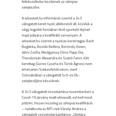
felkészülésbe kezdenek az olimpiai
selejtezőre.
A wbasket.hu információi szerint a 3×3
válogatott keret nyolc játékosból áll, közülük a
négy legjobb formában lévő sportoló léphet
majd pályára a kvalifikáló versenyen. A
wbasket.hu szerint a nyolcas keret tagjai: Bach
Boglárka, Bozóki Bettina, Böröndy Vivien,
Jáhni Zsófia, Medgyessy Dóra, Papp Dia,
Theodoreán Alexandra és Szabó Fanni. Két
kerettag (Goree Cyseha és Török Ágnes) nem
lehet jelen Székesfehérváron, mert
Szlovákiában a válogatott 5×5-ös Eb-
selejtezőjére készülnek.
A 3×3 válogatott összetartása novemberben a
Covid-19 járvány miatt elmaradt, ezt kell most
pótolni, hiszen közeleg az olimpiai kvalifikáció
– nyilatkozta az MTI-nek Károlyi Andrea a
válogatott szövetségi kapitánya. „Utoljára