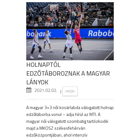
HOLNAPTÓL
EDZŐTÁBOROZNAK A MAGYAR
LÁNYOK
2021.02.02.
|
HAZAI
A magyar 3×3 női kosárlabda válogatott holnap
edzőtáborba vonul – adja hírül az MTI. A
magyar női válogatott szombatig tartózkodik
majd a MKOSZ székesfehérvári
edzőközpontjában, ahol intenzív