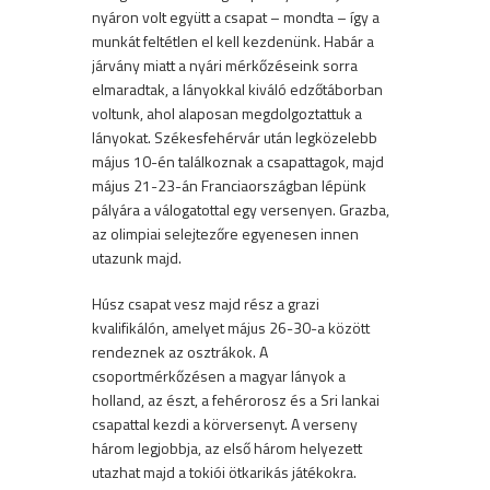
nyáron volt együtt a csapat – mondta – így a
munkát feltétlen el kell kezdenünk. Habár a
járvány miatt a nyári mérkőzéseink sorra
elmaradtak, a lányokkal kiváló edzőtáborban
voltunk, ahol alaposan megdolgoztattuk a
lányokat. Székesfehérvár után legközelebb
május 10-én találkoznak a csapattagok, majd
május 21-23-án Franciaországban lépünk
pályára a válogatottal egy versenyen. Grazba,
az olimpiai selejtezőre egyenesen innen
utazunk majd.
Húsz csapat vesz majd rész a grazi
kvalifikálón, amelyet május 26-30-a között
rendeznek az osztrákok. A
csoportmérkőzésen a magyar lányok a
holland, az észt, a fehérorosz és a Sri lankai
csapattal kezdi a körversenyt. A verseny
három legjobbja, az első három helyezett
utazhat majd a tokiói ötkarikás játékokra.