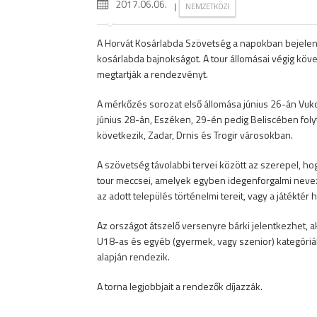
2017.06.06.
|
NEMZETKÖZI
A Horvát Kosárlabda Szövetség a napokban bejelent
kosárlabda bajnokságot. A tour állomásai végig köve
megtartják a rendezvényt.
A mérkőzés sorozat első állomása június 26-án Vuk
június 28-án, Eszéken, 29-én pedig Beliscében foly
következik, Zadar, Drnis és Trogir városokban.
A szövetség távolabbi tervei között az szerepel, ho
tour meccsei, amelyek egyben idegenforgalmi neve
az adott település történelmi tereit, vagy a játéktér
Az országot átszelő versenyre bárki jelentkezhet, 
U18-as és egyéb (gyermek, vagy szenior) kategóriá
alapján rendezik.
A torna legjobbjait a rendezők díjazzák.