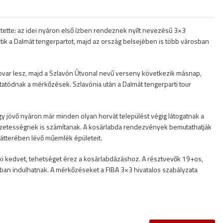
ette: az idei nyáron első ízben rendeznek nyílt nevezésű 3×3
tik a Dalmát tengerpartot, majd az ország belsejében is több városban
ovar lesz, majd a Szlavón Útvonal nevű verseny következik másnap,
tatódnak a mérkőzések. Szlavónia után a Dalmát tengerparti tour
gy jövő nyáron már minden olyan horvát települést végig látogatnak a
zetességnek is számítanak. A kosárlabda rendezvények bemutathatják
 hátterében lévő műemlék épületeit.
aki kedvet, tehetséget érez a kosárlabdázáshoz. A résztvevők 19+os,
ban indulhatnak. A mérkőzéseket a FIBA 3×3 hivatalos szabályzata