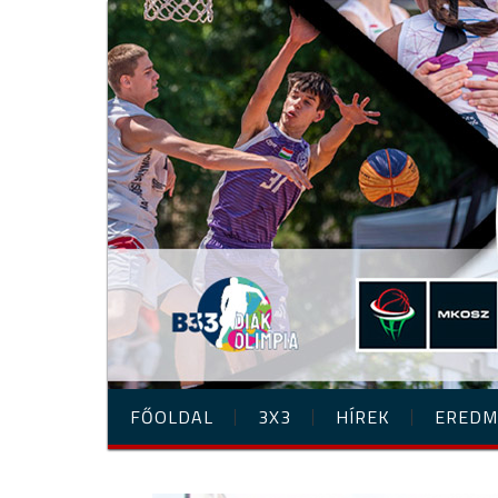
FŐOLDAL
3X3
HÍREK
EREDM