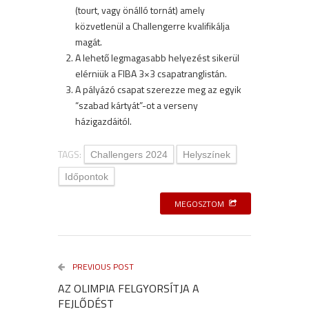
(tourt, vagy önálló tornát) amely
közvetlenül a Challengerre kvalifikálja
magát.
A lehető legmagasabb helyezést sikerül
elérniük a FIBA 3×3 csapatranglistán.
A pályázó csapat szerezze meg az egyik
“szabad kártyát”-ot a verseny
házigazdáitól.
TAGS:
Challengers 2024
Helyszínek
Időpontok
MEGOSZTOM
PREVIOUS POST
AZ OLIMPIA FELGYORSÍTJA A
FEJLŐDÉST