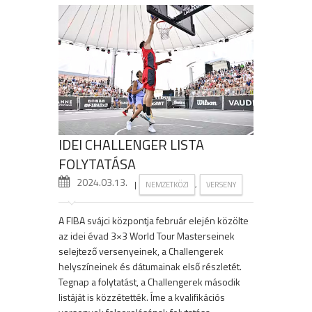
IDEI CHALLENGER LISTA
FOLYTATÁSA
2024.03.13.
|
,
NEMZETKÖZI
VERSENY
A FIBA svájci központja február elején közölte
az idei évad 3×3 World Tour Masterseinek
selejtező versenyeinek, a Challengerek
helyszíneinek és dátumainak első részletét.
Tegnap a folytatást, a Challengerek második
listáját is közzétették. Íme a kvalifikációs