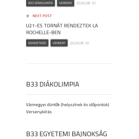
2026.08.10.
B33 DIÁKOLIMPIA
VERSENY
NEXT POST
U21-ES TORNÁT RENDEZTEK LA
ROCHELLE-BEN
2026.08.10.
NEMZETKÖZI
VERSENY
B33 DIÁKOLIMPIA
Vármegyei döntők (helyszínek és időpontok)
Versenykiírás
B33 EGYETEMI BAJNOKSÁG