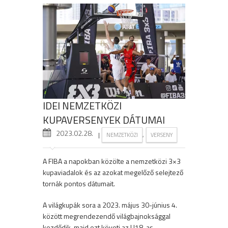
IDEI NEMZETKÖZI
KUPAVERSENYEK DÁTUMAI
2023.02.28.
|
,
NEMZETKÖZI
VERSENY
A FIBA a napokban közölte a nemzetközi 3×3
kupaviadalok és az azokat megelőző selejtező
tornák pontos dátumait.
A világkupák sora a 2023. május 30-június 4.
között megrendezendő világbajnoksággal
kezdődik, majd ezt követi az U18-as