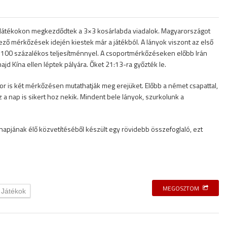
iai Játékokon megkezdődtek a 3×3 kosárlabda viadalok. Magyarországot
ejtező mérkőzések idején kiestek már a játékból. A lányok viszont az első
 100 százalékos teljesítménnyel. A csoportmérkőzéseken előbb Irán
jd Kína ellen léptek pályára. Őket 21:13-ra győzték le.
r is két mérkőzésen mutathatják meg erejüket. Előbb a német csapattal,
 a nap is sikert hoz nekik. Mindent bele lányok, szurkolunk a
napjának élő közvetítéséből készült egy rövidebb összefoglaló, ezt
MEGOSZTOM
i Játékok