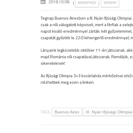
2018.10.08.
|
,
NEMZETKÖZI
VERSENY
Tegnap Buenos Airesben a III. Nyári Ifjúsági Olimp
csak a női válogatott képviseli, mert a férfiak a sel
napot kiváló eredménnyel zárták: két győzelemmel,
csapatát győzték le 22:0 lehengerlő eredménnyel, ma
Lányaink legközelebb október 11-én játszanak, akko
majd Románia női csapatával játszanak. Reméljük, ez
sikereteknek!
Az Ifjúsági Olimpia 3×3 kosárlabda mérkőzései első 
nézhetitek meg ezen a
linken
.
TAGS:
Buenos Aires
III. Nyári Ifjúsági Olimpia