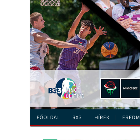
FŐOLDAL
3X3
HÍREK
EREDM