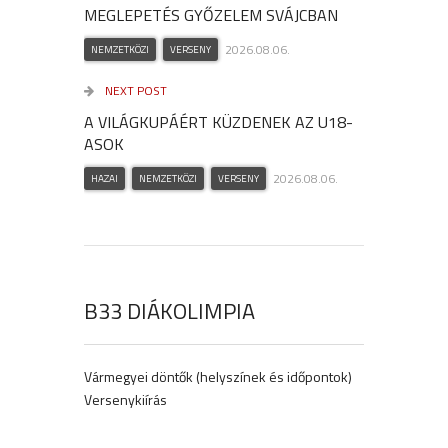
MEGLEPETÉS GYŐZELEM SVÁJCBAN
2026.08.06.
NEMZETKÖZI
VERSENY
NEXT POST
A VILÁGKUPÁÉRT KÜZDENEK AZ U18-
ASOK
2026.08.06.
HAZAI
NEMZETKÖZI
VERSENY
B33 DIÁKOLIMPIA
Vármegyei döntők (helyszínek és időpontok)
Versenykiírás