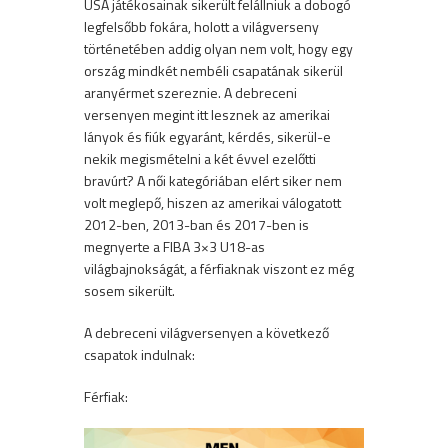
USA játékosainak sikerült felállniuk a dobogó
legfelsőbb fokára, holott a világverseny
történetében addig olyan nem volt, hogy egy
ország mindkét nembéli csapatának sikerül
aranyérmet szereznie. A debreceni
versenyen megint itt lesznek az amerikai
lányok és fiúk egyaránt, kérdés, sikerül-e
nekik megismételni a két évvel ezelőtti
bravúrt? A női kategóriában elért siker nem
volt meglepő, hiszen az amerikai válogatott
2012-ben, 2013-ban és 2017-ben is
megnyerte a FIBA ​​3×3 U18-as
világbajnokságát, a férfiaknak viszont ez még
sosem sikerült.
A debreceni világversenyen a következő
csapatok indulnak:
Férfiak: