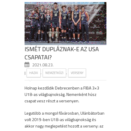
ISMÉT DUPLÁZNAK-E AZ USA
CSAPATAI?
2021.08.23.
|
,
,
HAZAI
NEMZETKÖZI
VERSENY
Holnap kezdődik Debrecenben a FIBA 3×3
U18-as világbajnokság. Nemenként húsz
csapat vesz részt a versenyen.
Legutóbb a mongol fővárosban, Ulánbátorban
volt 2019-ben U18-as világbajnokság és
akkor nagy meglepetést hozott a verseny: az