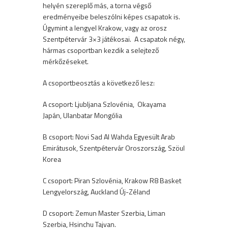
helyén szereplő más, a torna végső
eredményeibe beleszólni képes csapatok is.
Úgymint a lengyel Krakow, vagy az orosz
Szentpétervár 3×3 játékosai. A csapatok négy,
hármas csoportban kezdik a selejtező
mérkőzéseket.
A csoportbeosztás a következő lesz:
A csoport: Ljubljana Szlovénia, Okayama
Japán, Ulanbatar Mongólia
B csoport: Novi Sad Al Wahda Egyesült Arab
Emirátusok, Szentpétervár Oroszország, Szöul
Korea
C csoport: Piran Szlovénia, Krakow R8 Basket
Lengyelország, Auckland Új-Zéland
D csoport: Zemun Master Szerbia, Liman
Szerbia, Hsinchu Tajvan.