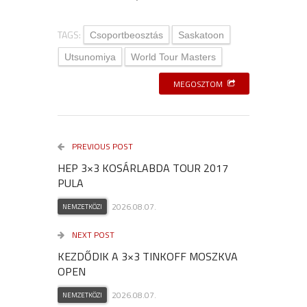
TAGS:
Csoportbeosztás
Saskatoon
Utsunomiya
World Tour Masters
MEGOSZTOM
PREVIOUS POST
HEP 3×3 KOSÁRLABDA TOUR 2017
PULA
2026.08.07.
NEMZETKÖZI
NEXT POST
KEZDŐDIK A 3×3 TINKOFF MOSZKVA
OPEN
2026.08.07.
NEMZETKÖZI