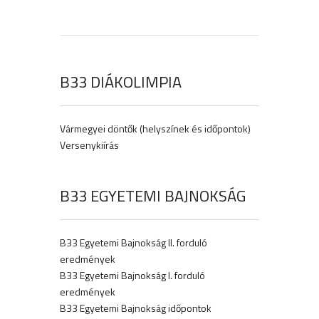
B33 DIÁKOLIMPIA
Vármegyei döntők (helyszínek és időpontok)
Versenykiírás
B33 EGYETEMI BAJNOKSÁG
B33 Egyetemi Bajnokság II. forduló
eredmények
B33 Egyetemi Bajnokság I. forduló
eredmények
B33 Egyetemi Bajnokság időpontok